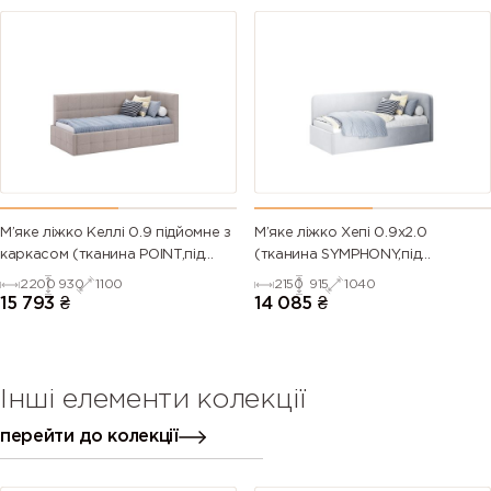
М’яке ліжко Келлі 0.9 підйомне з
М’яке ліжко Хепі 0.9х2.0
каркасом (тканина POINT,під
(тканина SYMPHONY,під
замовлення)
замовлення)
2200
930
1100
2150
915
1040
15 793
₴
14 085
₴
Інші елементи колекції
перейти до колекції