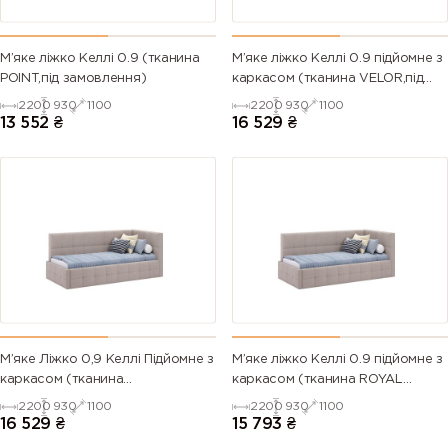
Бірюзовий
Синій
Зелений
М’яке ліжко Келлі 0.9 (тканина
М’яке ліжко Келлі 0.9 підйомне з
POINT,під замовлення)
каркасом (тканина VELOR,під
замовлення)
2200
930
1100
2200
930
1100
13 552
₴
16 529
₴
М’яке Ліжко 0,9 Келлі Підйомне з
М’яке ліжко Келлі 0.9 підйомне з
каркасом (тканина
каркасом (тканина ROYAL
SYMPHONY,під замовлення)
VELVET,під замовлення)
2200
930
1100
2200
930
1100
16 529
₴
15 793
₴