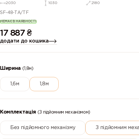
2030
1030
2180
SF-48-TА/TF
НЕМАЄ В НАЯВНОСТІ
17 887
₴
додати до кошика
Ширина
(1,8м)
1,6м
1,8м
Комплектація
(З підйомним механізмом)
Без підйомного механізму
З підйомним мех