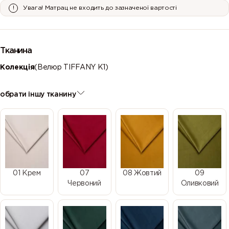
Увага! Матрац не входить до зазначеної вартості
Тканина
Колекція
(Велюр TIFFANY K1)
обрати іншу тканину
01 Крем
07
08 Жовтий
09
Червоний
Оливковий