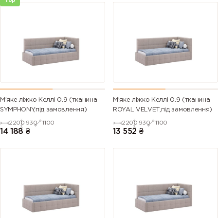
Top
25 Темно-
27 Темно-
29 Світло-
30 Пісочний
Синій
Зелений
Коричневий
М’яке ліжко Келлі 0.9 (тканина
М’яке ліжко Келлі 0.9 (тканина
SYMPHONY,під замовлення)
ROYAL VELVET,під замовлення)
2200
930
1100
2200
930
1100
14 188
₴
13 552
₴
31
32
33
34
Бордовий
Оранжевий
Гірчичний
35 Хакі
36
37 Темно-
38 Темно-