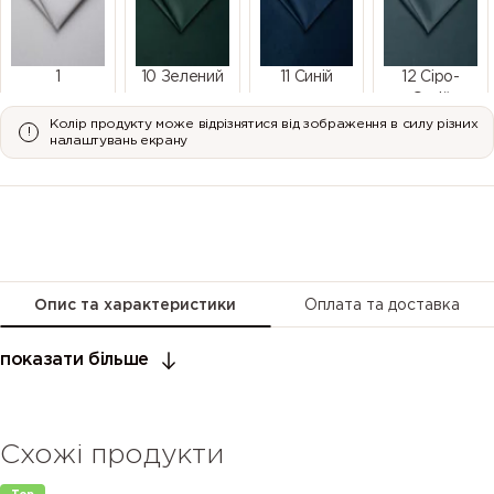
1
10 Зелений
11 Синій
12 Сіро-
Синій
Колір продукту може відрізнятися від зображення в силу різних
налаштувань екрану
14 Рожевий
15 Світло-
16 Сірий
17
Сірий
Коричнево-
Сірий
Опис та характеристики
Оплата та доставка
показати більше
18 Сірий
19 Темно-
2
20 Чорний
Схожі продукти
Сірий