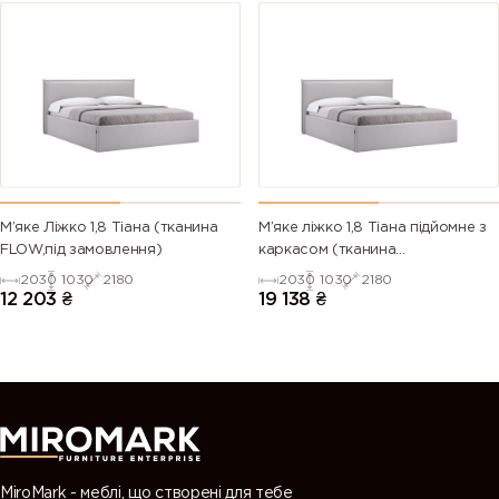
М’яке Ліжко 1,8 Тіана (тканина
М’яке ліжко 1,8 Тіана підйомне з
FLOW,під замовлення)
каркасом (тканина
MARSEILLE,під замовлення)
2030
1030
2180
2030
1030
2180
12 203
₴
19 138
₴
MiroMark - меблі, що створені для тебе