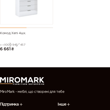
Комод Хепі 4шх.
1000
945
457
6 661
₴
MiroMark - меблі, що створені для тебе
Підтримка
Інше