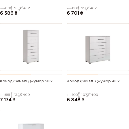
800
950
462
800
950
462
6 586
₴
6 701
₴
Комод Фемелі Джуніор 5шх.
Комод Фемелі Джуніор 4шх.
551
1323
400
1001
1073
400
7 174
₴
6 848
₴