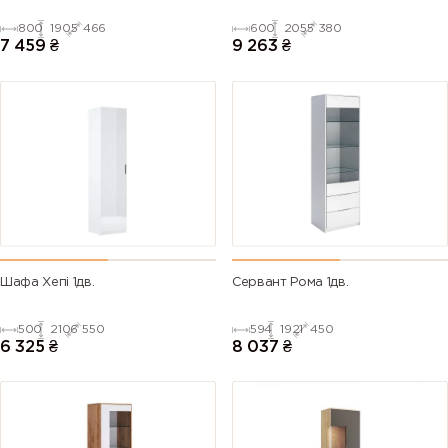
800
1905
466
600
2055
380
7 459
₴
9 263
₴
Шафа Хепі 1дв.
Сервант Рома 1дв.
500
2106
550
594
1921
450
6 325
₴
8 037
₴