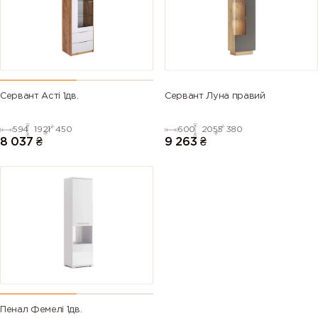
Сервант Асті 1дв.
Сервант Луна правий
594
1921
450
600
2055
380
8 037
₴
9 263
₴
Пенал Фемелі 1дв.