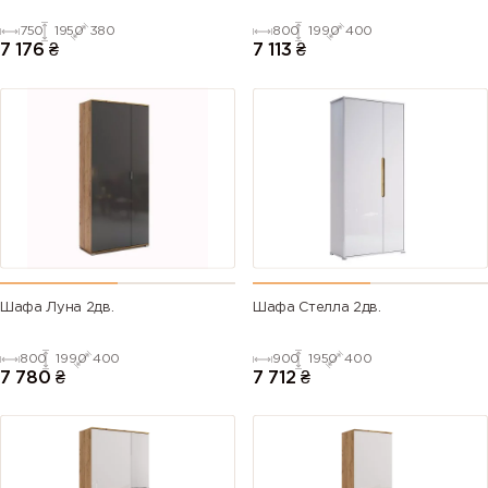
750
1950
380
800
1990
400
7 176
₴
7 113
₴
Шафа Луна 2дв.
Шафа Стелла 2дв.
800
1990
400
900
1950
400
7 780
₴
7 712
₴