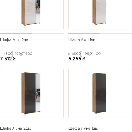
Шафа Асті 2дв.
Шафа Асті 1дв.
800
1990
400
600
1990
400
7 512
₴
5 255
₴
Шафа Луна 2дв.
Шафа Луна 1дв.