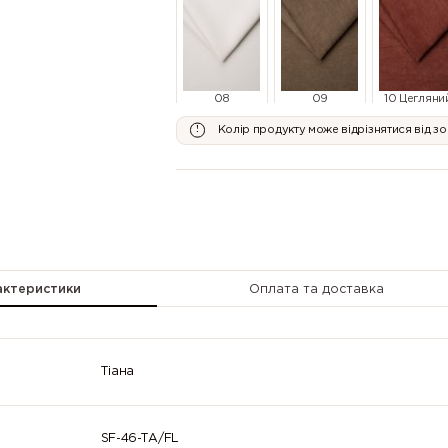
08
09
10 Цегляни
Молочний
Коричневий
Колір продукту може відрізнятися від з
14
15 Темно-
16 Антраци
Оливковий
Оливковий
актеристики
Оплата та доставка
Тіана
20 Синій
21 Блакитно-
22 Світло-
Сірий
Сірий
SF-46-TА/FL