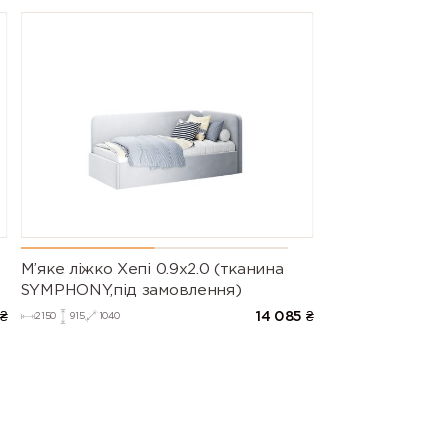
М’яке ліжко Хепі 0.9х2.0 (тканина
SYMPHONY,під замовлення)
₴
14 085
₴
2150
915
1040