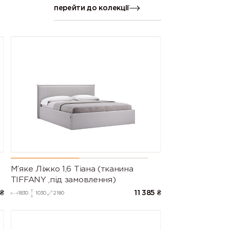
перейти до колекції
М’яке Ліжко 1,6 Тіана (тканина
TIFFANY ,під замовлення)
₴
11 385
₴
1830
1030
2180