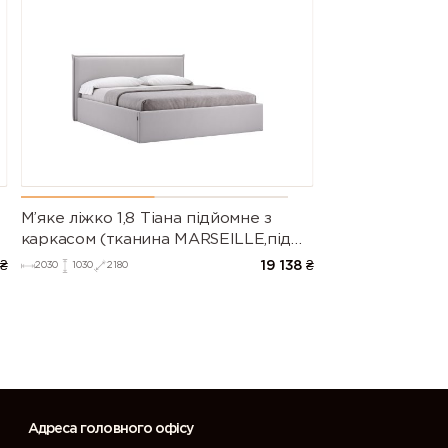
М’яке ліжко 1,8 Тіана підйомне з
каркасом (тканина MARSEILLE,під
замовлення)
₴
19 138
₴
2030
1030
2180
Адреса головного офісу