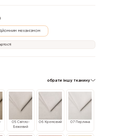
)
ідйомним механізмом
артості
обрати іншу тканину
-
05 Світло-
06 Кремовий
07 Перлина
Бежевий