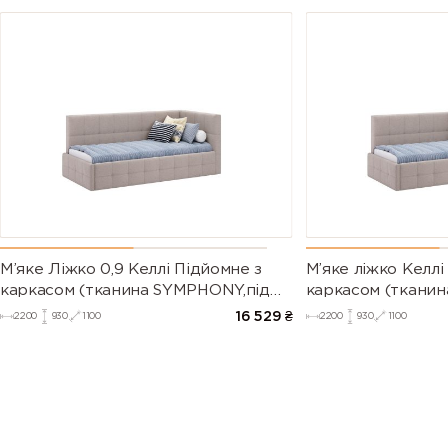
М’яке Ліжко 0,9 Келлі Підйомне з
М’яке ліжко Келлі
каркасом (тканина SYMPHONY,під
каркасом (ткани
замовлення)
VELVET,під замов
16 529
₴
2200
930
1100
2200
930
1100