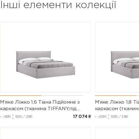
Інші елементи колекції
М’яке Ліжко 1,6 Тіана Підйомне з
М’яке Ліжко 1,8 Т
каркасом (тканина TIFFANY,під
каркасом (тканин
замовлення)
замовлення)
17 074
₴
1830
1030
2180
2030
1030
2180