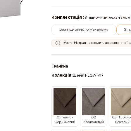
Комплектація
(З підйомним механізмом
Без підйомного механізму
З п
Увага! Матрац не входить до зазначеної в
Тканина
Колекція
(Шеніл FLOW К1)
01 Темно-
02
03 Пісочно
Коричневий
Коричневий
Бежевий