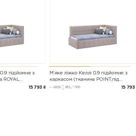
 0.9 підйомне з
М’яке ліжко Келлі 0.9 підйомне з
на ROYAL
каркасом (тканина POINT,під
лення)
замовлення)
15 793
₴
15 793
2200
930
1100