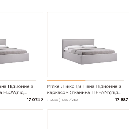
іана Підйомне з
М’яке Ліжко 1,8 Тіана Підйомне з
а FLOW,під
каркасом (тканина TIFFANY,під
замовлення)
17 074
₴
17 887
2030
1030
2180