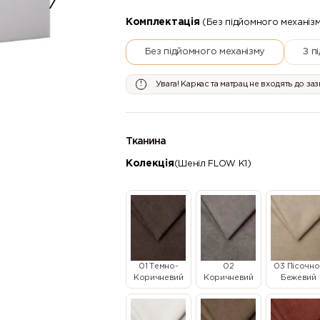
Комплектація
(Без підйомного механіз
Без підйомного механізму
З п
Увага! Каркас та матрац не входять до за
Тканина
Колекція
(Шеніл FLOW К1)
01 Темно-
02
03 Пісочно
Коричневий
Коричневий
Бежевий