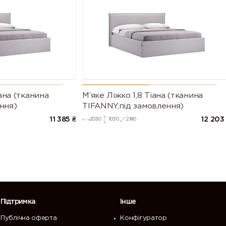
іана (тканина
М’яке Ліжко 1,8 Тіана (тканина
ння)
TIFANNY,під замовлення)
11 385
₴
12 203
2030
1030
2180
Підтримка
Інше
Публічна оферта
Конфігуратор