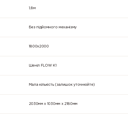
26 Чорний
60
1,8м
Без підйомного механізму
1800х2000
Шеніл FLOW К1
Мала кількість (залишок уточнюйте)
2030мм x 1030мм x 2180мм