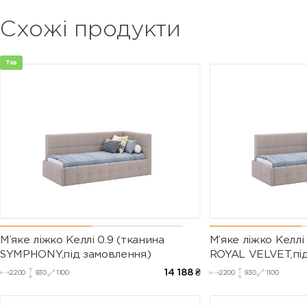
Схожі продукти
Top
М’яке ліжко Келлі 0.9 (тканина
М’яке ліжко Келлі
SYMPHONY,під замовлення)
ROYAL VELVET,пі
14 188
₴
2200
930
1100
2200
930
1100