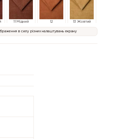
й
11 Мідний
12
13 Жовтий
Оранжевий
ображення в силу різних налаштувань екрану
т
17
18 Темно-
19 Темно-
Фісташковий
Бірюзовий
Синій
23 Сірий
24 Сірий
25 Темно-
Сірий