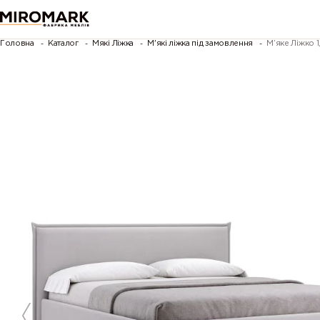
Головна
Каталог
Мякі Ліжка
М'які ліжка під замовлення
М’яке Ліжко 1