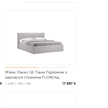
М’яке Ліжко 1,8 Тіана Підйомне з
каркасом (тканина FLOW,під
замовлення)
₴
17 887
₴
2030
1030
2180