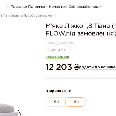
Продукція
Підтримка
Компанія
Співпраця
Контакти
,8 Тіана (тканина FLOW,під замовлення)
М’яке Ліжко 1,8 Тіана 
FLOW,під замовлення
2030
1030
2180
SF-38-TА/FL
НЕМАЄ В НАЯВНОСТІ
12 203
₴
додати до кошика
Ширина
(1,8м)
1,6м
1,8м