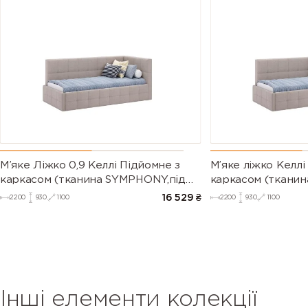
М’яке Ліжко 0,9 Келлі Підйомне з
М’яке ліжко Келлі
каркасом (тканина SYMPHONY,під
каркасом (ткани
замовлення)
VELVET,під замов
16 529
₴
2200
930
1100
2200
930
1100
Інші елементи колекції