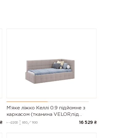
М’яке ліжко Келлі 0.9 підйомне з
каркасом (тканина VELOR,під
замовлення)
₴
16 529
₴
2200
930
1100