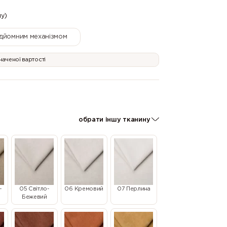
му)
ідйомним механізмом
значеної вартості
обрати іншу тканину
-
05 Світло-
06 Кремовий
07 Перлина
Бежевий