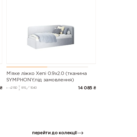
М’яке ліжко Хепі 0.9х2.0 (тканина
SYMPHONY,під замовлення)
₴
14 085
₴
2150
915
1040
перейти до колекції