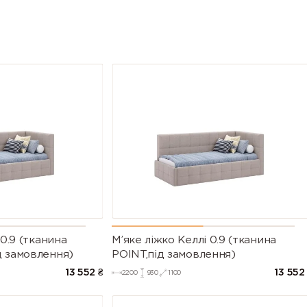
 0.9 (тканина
М’яке ліжко Келлі 0.9 (тканина
д замовлення)
POINT,під замовлення)
13 552
₴
13 552
2200
930
1100