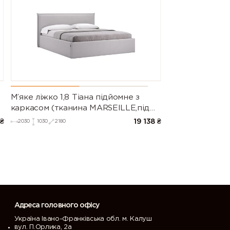
М’яке ліжко 1,8 Тіана підйомне з
каркасом (тканина MARSEILLE,під
замовлення)
₴
19 138
₴
2030
1030
2180
Адреса головного офісу
Україна Івано-Франківська обл. м. Калуш
вул. П.Орлика, 2а