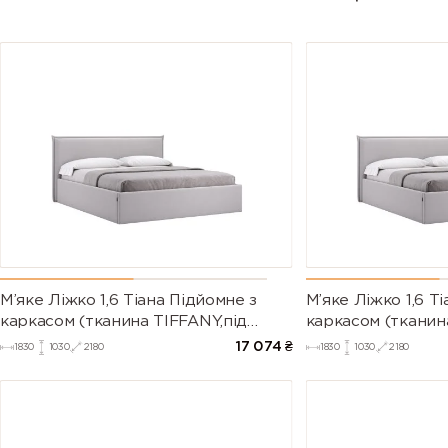
М’яке Ліжко 1,6 Тіана Підйомне з
М’яке Ліжко 1,6 Т
каркасом (тканина TIFFANY,під
каркасом (тканин
замовлення)
замовлення)
17 074
₴
1830
1030
2180
1830
1030
2180