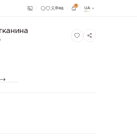
0
Вхід
UA
(тканина
)