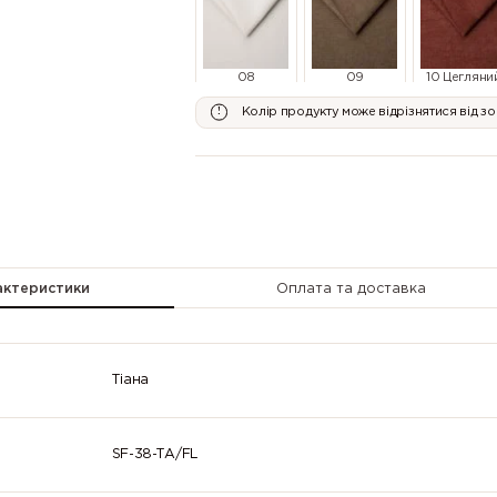
08
09
10 Цегляни
Молочний
Коричневий
Колір продукту може відрізнятися від з
14
15 Темно-
16 Антраци
Оливковий
Оливковий
актеристики
Оплата та доставка
Тіана
20 Синій
21 Блакитно-
22 Світло-
Сірий
Сірий
SF-38-TА/FL