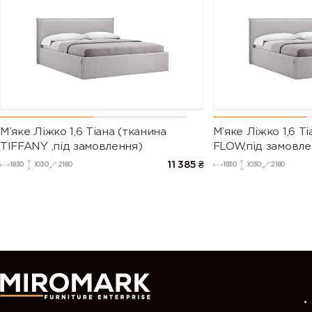
М’яке Ліжко 1,6 Тіана (тканина
М’яке Ліжко 1,6 Т
TIFFANY ,під замовлення)
FLOW,під замовле
11 385
₴
1830
1030
2180
1830
1030
2180