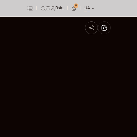
0
Вхід
UA