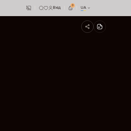
0
Вхід
UA