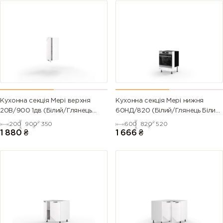
Кухонна секція Мері верхня
Кухонна секція Мері нижня
20В/900 1дв (Білий/Глянець
60НД/820 (Білий/Глянець Білий
Білий 9003)
9003)
200
900
350
600
820
520
1 880
₴
1 666
₴