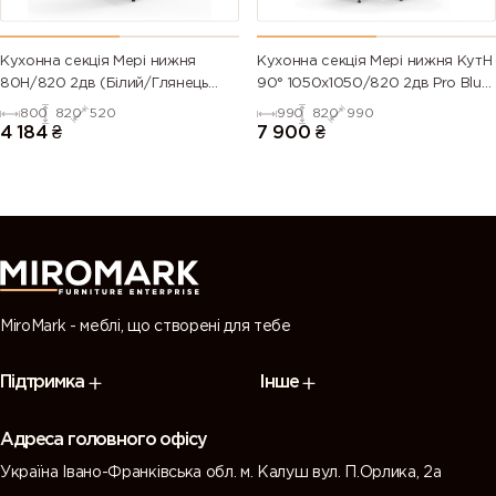
Кухонна секція Мері нижня
Кухонна секція Мері нижня КутН
80Н/820 2дв (Білий/Глянець
90° 1050х1050/820 2дв Pro Blum
Білий 9003)
(Білий/Глянець Білий 9003)
800
820
520
990
820
990
4 184
₴
7 900
₴
MiroMark - меблі, що створені для тебе
Підтримка
Інше
Адреса головного офісу
Україна Івано-Франківська обл. м. Калуш вул. П.Орлика, 2а