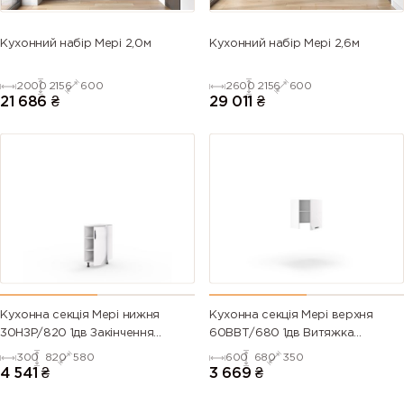
Кухонний набір Мері 2,0м
Кухонний набір Мері 2,6м
2000
2156
600
2600
2156
600
21 686
₴
29 011
₴
Кухонна секція Мері нижня
Кухонна секція Мері верхня
30НЗР/820 1дв Закінчення
60ВВТ/680 1дв Витяжка
Радіусне Pro Blum (Білий/
Телескоп Pro Blum Права
300
820
580
600
680
350
Глянець Білий 9003)
(Білий/Глянець Білий 9003)
4 541
₴
3 669
₴