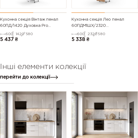
Кухонна секція Вінтаж пенал
Кухонна секція Лео пенал
60ПД/1420 Духовка Pro
60ПДМ1ШХ/2320
Blum(Білий/Напівмат Білий
Духовка+Мікрохвильовка
600
1420
580
600
2320
580
9003)
Телескоп
5 437
₴
5 338
₴
Інші елементи колекції
перейти до колекції