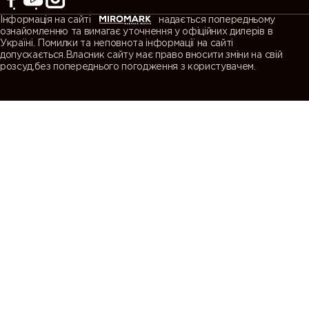
Інформація на сайті
надається попередньому
ознайомленню та вимагає уточнення у офіційних дилерів в
Україні. Помилки та неповнота інформації на сайті
допускається.Власник сайту має право вносити зміни на свій
розсуд,без попереднього погодження з користувачем.