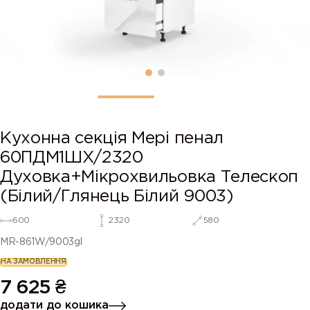
Кухонна секція Мері пенал
60ПДМ1ШХ/2320
Духовка+Мікрохвильовка Телескоп
(Білий/Глянець Білий 9003)
600
2320
580
MR-861W/9003gl
НА ЗАМОВЛЕННЯ
7 625
₴
додати до кошика