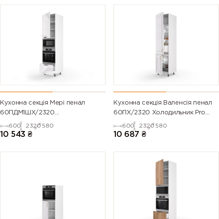
Кухонна секція Мері пенал
Кухонна секція Валенсія пенал
60ПДМ1ШХ/2320
60ПХ/2320 Холодильник Pro
Духовка+Мікрохвильовка Pro
Blum (Білий/Напівмат Білий
600
2320
580
600
2320
580
Blum+Hettich (Білий/Глянець
9003)
10 543
₴
10 687
₴
Білий 9003)