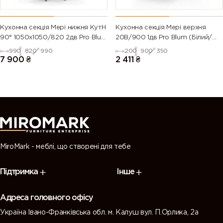
Кухонна секція Мері нижня КутН
Кухонна секція Мері верхня
90° 1050х1050/820 2дв Pro Blum
20В/900 1дв Pro Blum (Білий/
(Білий/Глянець Білий 9003)
Глянець Білий 9003)
990
820
990
200
900
350
7 900
₴
2 411
₴
MiroMark - меблі, що створені для тебе
Підтримка
Інше
Адреса головного офісу
Україна Івано-Франківська обл. м. Калуш вул. П.Орлика, 2а