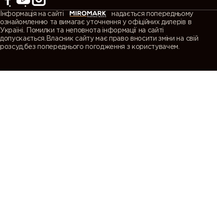
Інформація на сайті
надається попередньому
ознайомленню та вимагає уточнення у офіційних дилерів в
Україні. Помилки та неповнота інформації на сайті
допускається.Власник сайту має право вносити зміни на свій
розсуд,без попереднього погодження з користувачем.