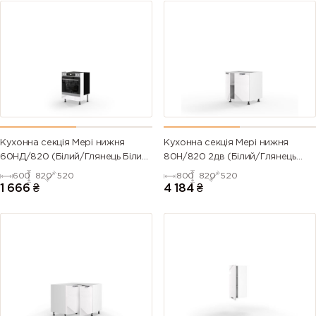
Кухонна секція Мері нижня
Кухонна секція Мері нижня
60НД/820 (Білий/Глянець Білий
80Н/820 2дв (Білий/Глянець
9003)
Білий 9003)
600
820
520
800
820
520
1 666
₴
4 184
₴