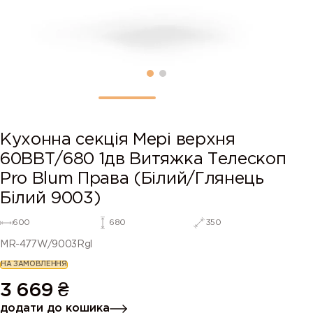
Кухонна секція Мері верхня
60ВВТ/680 1дв Витяжка Телескоп
Pro Blum Права (Білий/Глянець
Білий 9003)
600
680
350
MR-477W/9003Rgl
НА ЗАМОВЛЕННЯ
3 669
₴
додати до кошика