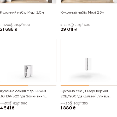
Кухонний набір Мері 2,0м
Кухонний набір Мері 2,6м
2000
2156
600
2600
2156
600
21 686
₴
29 011
₴
Кухонна секція Мері нижня
Кухонна секція Мері верхня
30НЗР/820 1дв Закінчення
20В/900 1дв (Білий/Глянець
Радіусне Pro Blum (Білий/
Білий 9003)
300
820
580
200
900
350
Глянець Білий 9003)
4 541
₴
1 880
₴