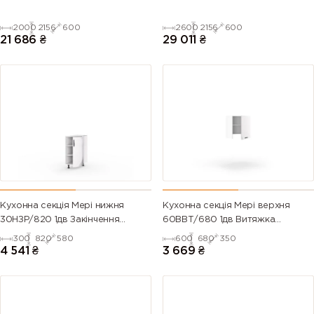
2000
2156
600
2600
2156
600
21 686
₴
29 011
₴
Кухонна секція Мері нижня
Кухонна секція Мері верхня
30НЗР/820 1дв Закінчення
60ВВТ/680 1дв Витяжка
Радіусне Pro Blum (Білий/
Телескоп Pro Blum Права
300
820
580
600
680
350
Глянець Білий 9003)
(Білий/Глянець Білий 9003)
4 541
₴
3 669
₴