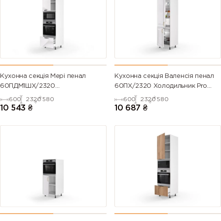
Кухонна секція Мері пенал
Кухонна секція Валенсія пенал
60ПДМ1ШХ/2320
60ПХ/2320 Холодильник Pro
Духовка+Мікрохвильовка Pro
Blum (Білий/Напівмат Білий
600
2320
580
600
2320
580
Blum+Hettich (Білий/Глянець
9003)
10 543
₴
10 687
₴
Білий 9003)