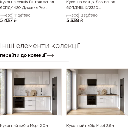
Кухонна секція Вінтаж пенал
Кухонна секція Лео пенал
60ПД/1420 Духовка Pro
60ПДМ1ШХ/2320
Blum(Білий/Напівмат Білий
Духовка+Мікрохвильовка
600
1420
580
600
2320
580
9003)
Телескоп
5 437
₴
5 338
₴
Інші елементи колекції
перейти до колекції
Кухонний набір Мері 2,0м
Кухонний набір Мері 2,6м