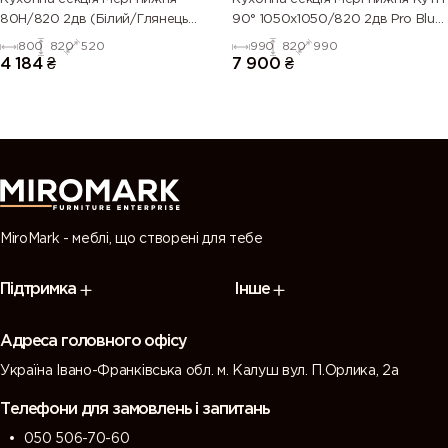
80Н/820 2дв (Білий/Глянець
90° 1050х1050/820 2дв Pro Blum
Білий 9003)
(Білий/Глянець Білий 9003)
800
820
520
990
820
990
4 184
₴
7 900
₴
MiroMark - меблі, що створені для тебе
Підтримка
Інше
Адреса головного офісу
Україна Івано-Франківська обл. м. Калуш вул. П.Орлика, 2а
Телефони для замовлень і запитань
050 506-70-60