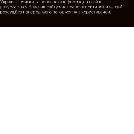
Україні. Помилки та неповнота інформації на сайті
допускається.Власник сайту має право вносити зміни на свій
розсуд,без попереднього погодження з користувачем.