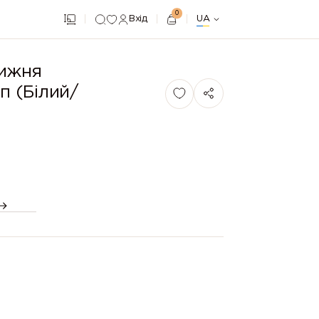
0
Вхід
UA
нижня
 (Білий/