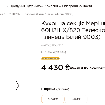
Продукція
Підтримка
Компанія
Співпраця
Контакти
жня 60Н2ШХ/820 Телескоп (Білий/Глянець Білий 9003)
Кухонна секція Мері 
60Н2ШХ/820 Телескоп
Глянець Білий 9003)
600
820
520
MR-062W/9003gl
НА ЗАМОВЛЕННЯ
4 430
₴
додати до кошика
Ширина
(600мм)
600мм
800мм