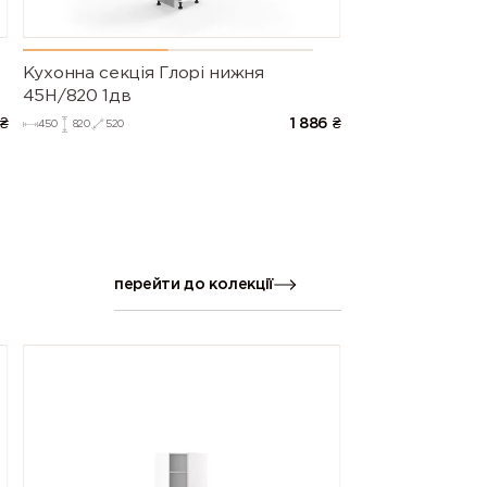
Кухонна секція Глорі нижня
45Н/820 1дв
₴
1 886
₴
450
820
520
перейти до колекції