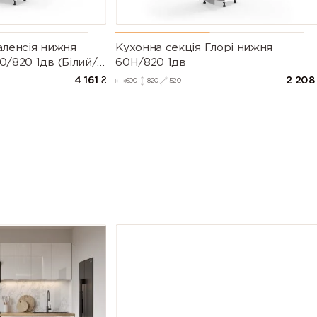
аленсія нижня
Кухонна секція Глорі нижня
0/820 1дв (Білий/
60Н/820 1дв
003)
4 161
₴
2 208
600
820
520