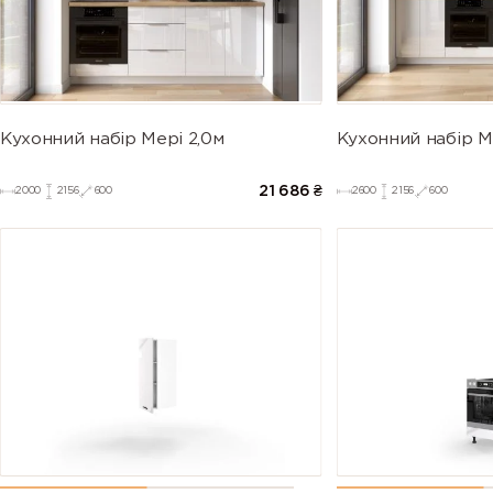
Кухонний набір Мері 2,0м
Кухонний набір М
21 686
₴
2000
2156
600
2600
2156
600