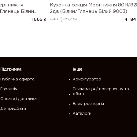
ері нижня
Кухонна секція Мері нижня 80Н/82
Глянець Білий
2дв (Білий/Глянець Білий 9003)
1 666
₴
4 184
800
820
520
Підтримка
Інше
Публічна оферта
Конфігуратор
Гарантія
Рекламація / повернення та
обмін
Оплата і доставка
Електроенергія
Де придбати
Каталоги
 перегляд нашого сайту. Щоб продовжити