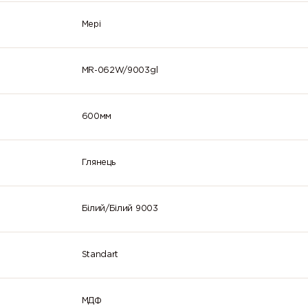
Мері
MR-062W/9003gl
600мм
Глянець
Білий/Білий 9003
Standart
МДФ