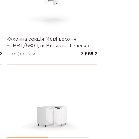
Кухонна секція Мері верхня
60ВВТ/680 1дв Витяжка Телескоп
Pro Blum Права (Білий/Глянець
₴
3 669
₴
600
680
350
Білий 9003)