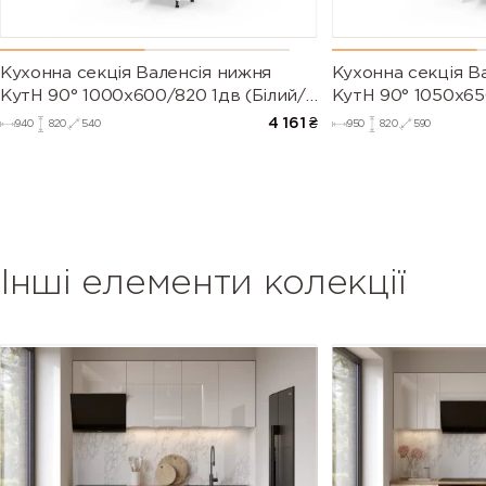
Кухонна секція Валенсія нижня
Кухонна секція В
КутН 90° 1000х600/820 1дв (Білий/
КутН 90° 1050х65
Напівмат Білий 9003)
Напівмат Білий 9
4 161
₴
940
820
540
950
820
590
Інші елементи колекції