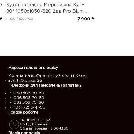
0
Кухонна секція Мері нижня КутН
90° 1050х1050/820 2дв Pro Blum
(Білий/Глянець Білий 9003)
₴
7 900
₴
990
820
990
Адреса головного офісу
Україна Івано-Франківська обл. м. Калуш
вул. П.Орлика, 2а
Телефони для замовлень і запитань
050 506-70-60
096 506-70-60
093 506-70-60
(03472) 6-41-50
Графік роботи
Пн-Пт: 8:00 – 16:45
Сб-Нд: Вихідниий
Обідня перерва : 13:00-13:30
Відділ продажів