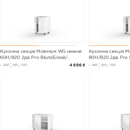
Кухонна секція Міленіум WG нижня
Кухонна секція М
60Н/820 2дв Pro Blum(Білий/
80Н/820 2дв Pro 
Глянець Білий)
Глянець Білий (Се
4 696
₴
600
820
520
800
820
520