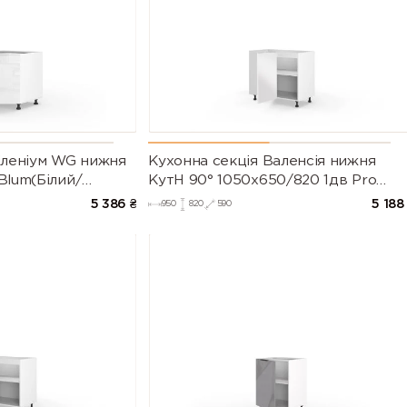
іленіум WG нижня
Кухонна секція Валенсія нижня
Blum(Білий/
КутН 90° 1050х650/820 1дв Pro
рія М))
Blum (Білий/Напівмат Білий 9003)
5 386
₴
5 188
950
820
590