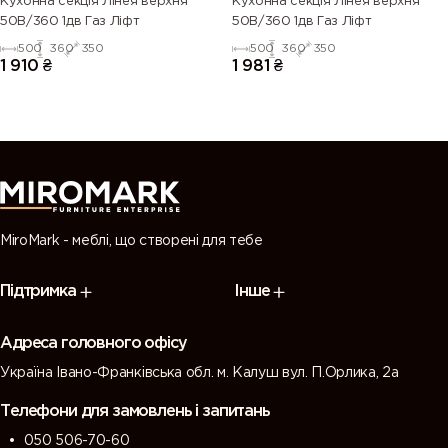
Кухонна секція Лінея верхня
Кухонна секція Лінея верхня
50В/360 1дв Газ Ліфт
50В/360 1дв Газ Ліфт
500
360
350
500
360
350
1 910
₴
1 981
₴
MiroMark - меблі, що створені для тебе
Підтримка
Інше
Адреса головного офісу
Україна Івано-Франківська обл. м. Калуш вул. П.Орлика, 2а
Телефони для замовлень і запитань
050 506-70-60