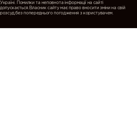
Україні. Помилки та неповнота інформації на сайті
допускається.Власник сайту має право вносити зміни на свій
розсуд,без попереднього погодження з користувачем.