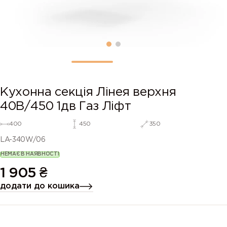
Кухонна секція Лінея верхня
40В/450 1дв Газ Ліфт
400
450
350
LA-340W/06
НЕМАЄ В НАЯВНОСТІ
1 905
₴
додати до кошика