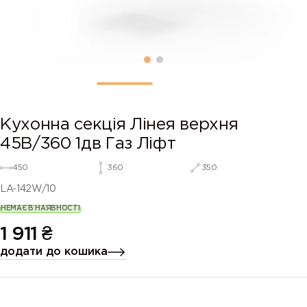
Кухонна секція Лінея верхня
45В/360 1дв Газ Ліфт
450
360
350
LA-142W/10
НЕМАЄ В НАЯВНОСТІ
1 911
₴
додати до кошика