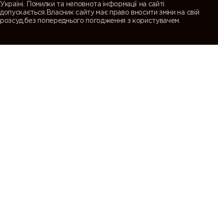
Україні. Помилки та неповнота інформації на сайті
допускається.Власник сайту має право вносити зміни на свій
розсуд,без попереднього погодження з користувачем.