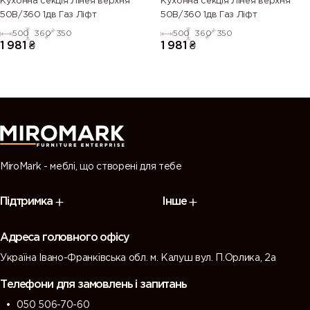
Кухонна секція Лінея верхня
Кухонна секція Лінея верхня
50В/360 1дв Газ Ліфт
50В/360 1дв Газ Ліфт
500
360
350
500
360
350
1 981
₴
1 981
₴
MiroMark - меблі, що створені для тебе
Підтримка
Інше
Адреса головного офісу
Україна Івано-Франківська обл. м. Калуш вул. П.Орлика, 2а
Телефони для замовлень і запитань
050 506-70-60