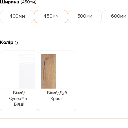
Ширина
(450мм)
400мм
450мм
500мм
600мм
Колір
()
Білий/
Білий/Дуб
СуперМат
Крафт
Білий