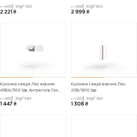
600
900
350
650
900
650
2 221
₴
2 999
₴
Кухонна секція Лео верхня
Кухонна секція верхня Лео
45ВА/360 1дв Антресоль Газ
20В/900 1дв
Ліфт
450
360
580
200
900
350
1 447
₴
1 308
₴