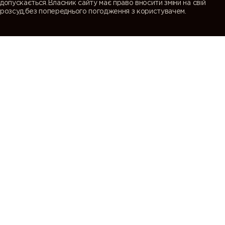
допускається.Власник сайту має право вносити зміни на свій
розсуд,без попереднього погодження з користувачем.