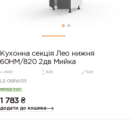
Кухонна секція Лео нижня
60НМ/820 2дв Мийка
600
820
520
LE-068W/05
МЕНШЕ 3 ШТ.
1 783
₴
додати до кошика