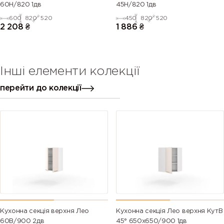
60Н/820 1дв
45Н/820 1дв
600
820
520
450
820
520
2 208
₴
1 886
₴
Інші елементи колекції
перейти до колекції
Кухонна секція верхня Лео
Кухонна секція Лео верхня КутВ
60В/900 2дв
45° 650х650/900 1дв