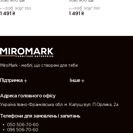
30В/900 1дв
30В/900 1дв
300
900
350
300
900
350
1 491
₴
1 491
₴
MiroMark - меблі, що створені для тебе
Підтримка
Інше
Адреса головного офісу
Україна Івано-Франківська обл. м. Калуш вул. П.Орлика, 2а
Телефони для замовлень і запитань
050 506-70-60
096 506-70-60