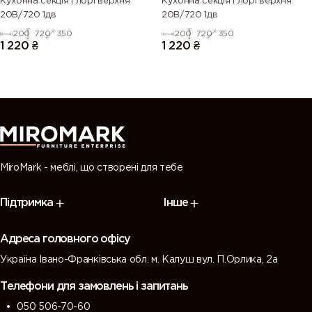
Кухонна секція Глорі верхня
Кухонна секція Глорі верхня
20В/720 1дв
20В/720 1дв
200
720
350
200
720
350
1 220
₴
1 220
₴
MiroMark - меблі, що створені для тебе
Підтримка
Інше
Адреса головного офісу
Україна Івано-Франківська обл. м. Калуш вул. П.Орлика, 2а
Телефони для замовлень і запитань
050 506-70-60