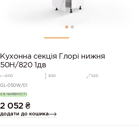
Кухонна секція Глорі нижня
50Н/820 1дв
500
820
520
GL-050W/01
Є В НАЯВНОСТІ
2 052
₴
додати до кошика