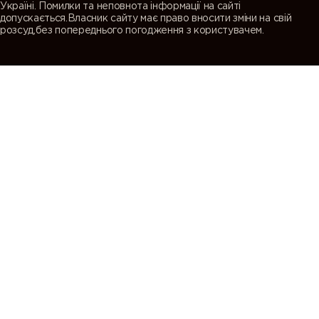
Україні. Помилки та неповнота інформації на сайті
допускається.Власник сайту має право вносити зміни на свій
розсуд,без попереднього погодження з користувачем.