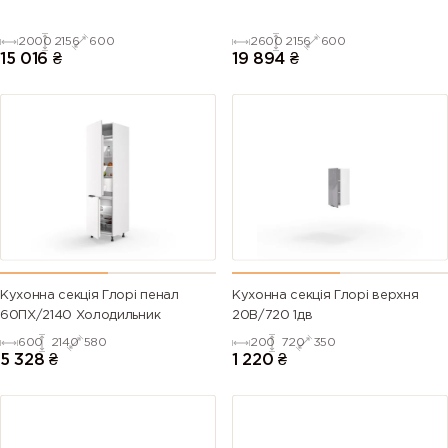
2000
2156
600
2600
2156
600
15 016
₴
19 894
₴
Кухонна секція Глорі пенал
Кухонна секція Глорі верхня
60ПХ/2140 Холодильник
20В/720 1дв
600
2140
580
200
720
350
5 328
₴
1 220
₴