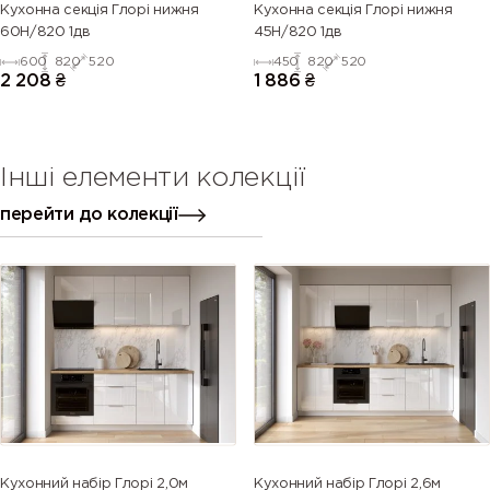
Кухонна секція Глорі нижня
Кухонна секція Глорі нижня
60Н/820 1дв
45Н/820 1дв
600
820
520
450
820
520
2 208
₴
1 886
₴
Інші елементи колекції
перейти до колекції
Кухонний набір Глорі 2,0м
Кухонний набір Глорі 2,6м