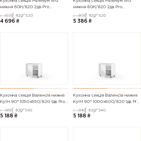
Кухонна секція Міленіум WG
Кухонна секція Міленіум WG
нижня 60Н/820 2дв Pro
нижня 80Н/820 2дв Pro
Blum(Білий/Глянець Білий)
Blum(Білий/Глянець Білий (Серія
600
820
520
800
820
520
М))
4 696
₴
5 386
₴
Кухонна секція Валенсія нижня
Кухонна секція Валенсія нижня
КутН 90° 1050х650/820 1дв Pro
КутН 90° 1000х600/820 1дв Pro
Blum (Білий/Напівмат Білий
Blum (Білий/Напівмат Білий
950
820
590
940
820
540
9003)
9003)
5 188
₴
5 188
₴