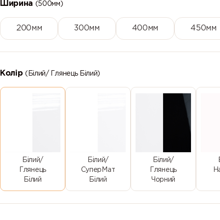
Ширина
(500мм)
200мм
300мм
400мм
450мм
Колір
(Білий/ Глянець Білий)
Білий/
Білий/
Білий/
Глянець
СуперМат
Глянець
Н
Білий
Білий
Чорний