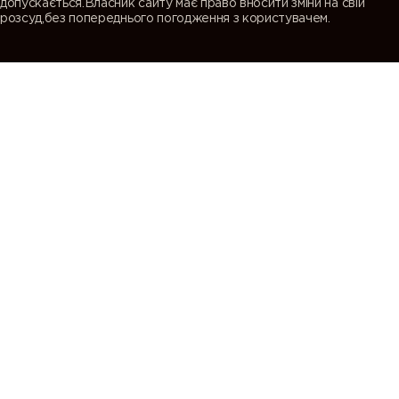
допускається.Власник сайту має право вносити зміни на свій
розсуд,без попереднього погодження з користувачем.