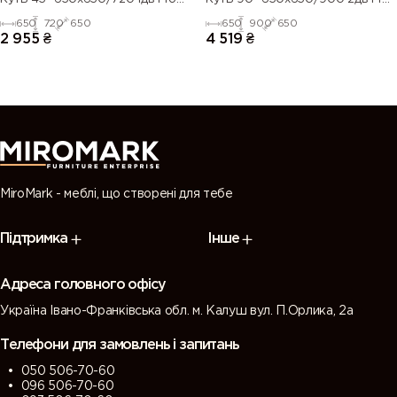
Blum
Blum
650
720
650
650
900
650
2 955
₴
4 519
₴
MiroMark - меблі, що створені для тебе
Підтримка
Інше
Адреса головного офісу
Україна Івано-Франківська обл. м. Калуш вул. П.Орлика, 2а
Телефони для замовлень і запитань
050 506-70-60
096 506-70-60