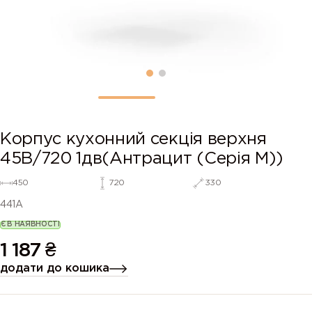
Корпус кухонний секцiя верхня
45В/720 1дв(Антрацит (Серія М))
450
720
330
441A
Є В НАЯВНОСТІ
1 187
₴
додати до кошика