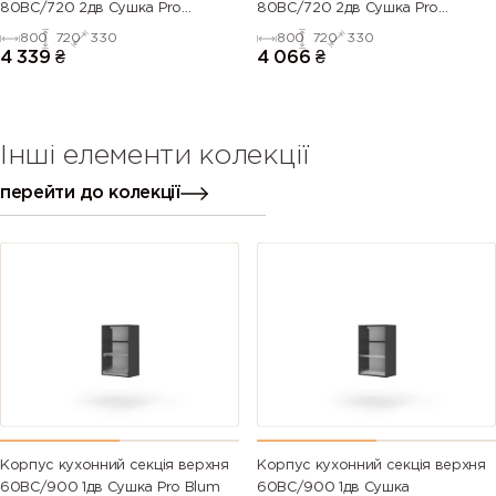
80ВС/720 2дв Сушка Pro
80ВС/720 2дв Сушка Pro
Blum+Rejs(Дуб Крафт (Серія М))
Blum+Rejs(Білий (Серія М))
800
720
330
800
720
330
4 339
₴
4 066
₴
Інші елементи колекції
перейти до колекції
Корпус кухонний секцiя верхня
Корпус кухонний секцiя верхня
60ВС/900 1дв Сушка Pro Blum
60ВС/900 1дв Сушка