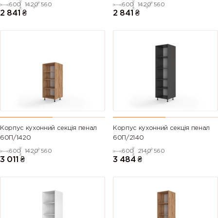
600
1420
560
600
1420
560
2 841
₴
2 841
₴
Корпус кухонний секція пенал
Корпус кухонний секція пенал
60П/1420
60П/2140
600
1420
560
600
2140
560
3 011
₴
3 484
₴