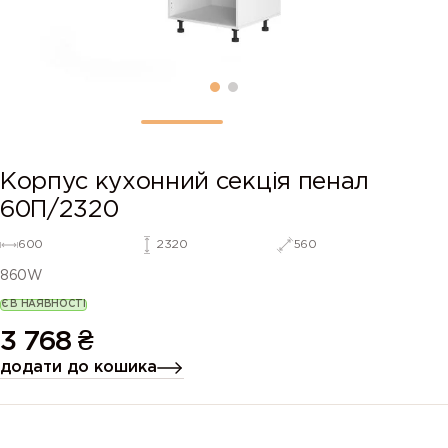
Корпус кухонний секція пенал
60П/2320
600
2320
560
860W
Є В НАЯВНОСТІ
3 768
₴
додати до кошика