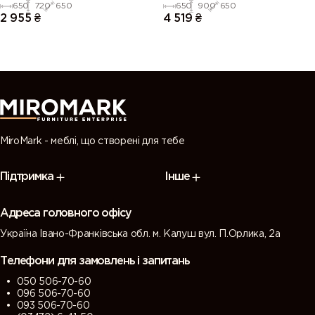
Blum
Blum
650
720
650
650
900
650
2 955
₴
4 519
₴
MiroMark - меблі, що створені для тебе
Підтримка
Інше
Адреса головного офісу
Україна Івано-Франківська обл. м. Калуш вул. П.Орлика, 2а
Телефони для замовлень і запитань
050 506-70-60
096 506-70-60
093 506-70-60