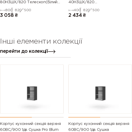
80Н3ШХ/820 Телескоп(Білий
40Н3ШХ/820
(Серія М))
Телескоп(Антрацит (Серія М))
800
820
500
400
820
500
3 058
₴
2 434
₴
Інші елементи колекції
перейти до колекції
Корпус кухонний секцiя верхня
Корпус кухонний секцiя верхня
60ВС/900 1дв Сушка Pro Blum
60ВС/900 1дв Сушка