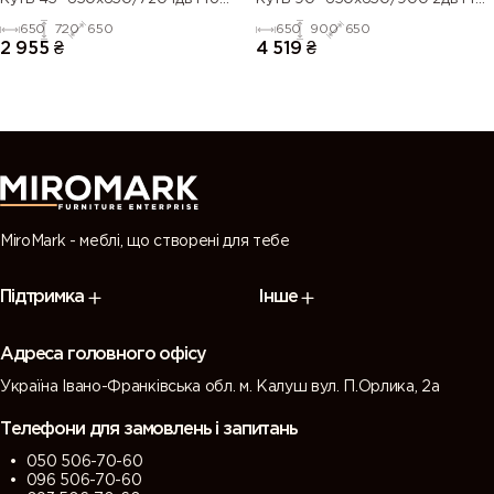
Blum
Blum
650
720
650
650
900
650
2 955
₴
4 519
₴
MiroMark - меблі, що створені для тебе
Підтримка
Інше
Адреса головного офісу
Україна Івано-Франківська обл. м. Калуш вул. П.Орлика, 2а
Телефони для замовлень і запитань
050 506-70-60
096 506-70-60