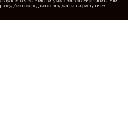
допускається.Власник сайту має право вносити зміни на свій
розсуд,без попереднього погодження з користувачем.