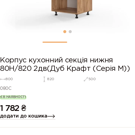
Корпус кухонний секція нижня
80Н/820 2дв(Дуб Крафт (Серія М))
800
820
500
080C
Є В НАЯВНОСТІ
1 782
₴
додати до кошика