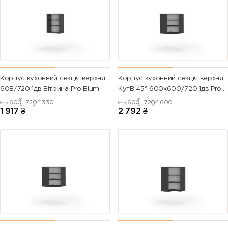
Корпус кухонний секцiя верхня
Корпус кухонний секцiя верхня
60В/720 1дв Вітрина Pro Blum
КутВ 45° 600х600/720 1дв Pro
Blum
600
720
330
600
720
600
1 917
₴
2 792
₴