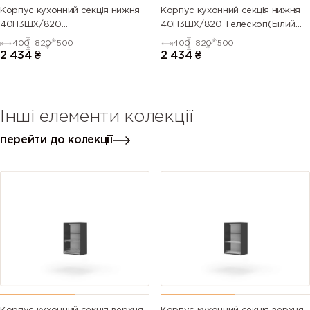
Корпус кухонний секція нижня
Корпус кухонний секція нижня
40Н3ШХ/820
40Н3ШХ/820 Телескоп(Білий
Телескоп(Антрацит (Серія М))
(Серія М4003))
400
820
500
400
820
500
2 434
₴
2 434
₴
Інші елементи колекції
перейти до колекції