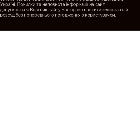
Україні. Помилки та неповнота інформації на сайті
допускається.Власник сайту має право вносити зміни на свій
розсуд,без попереднього погодження з користувачем.