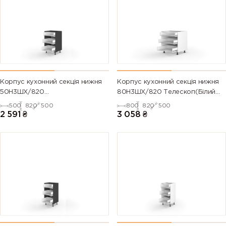
Корпус кухонний секція нижня
Корпус кухонний секція нижня
50Н3ШХ/820
80Н3ШХ/820 Телескоп(Білий
Телескоп(Антрацит (Серія М))
(Серія М))
500
820
500
800
820
500
2 591
₴
3 058
₴