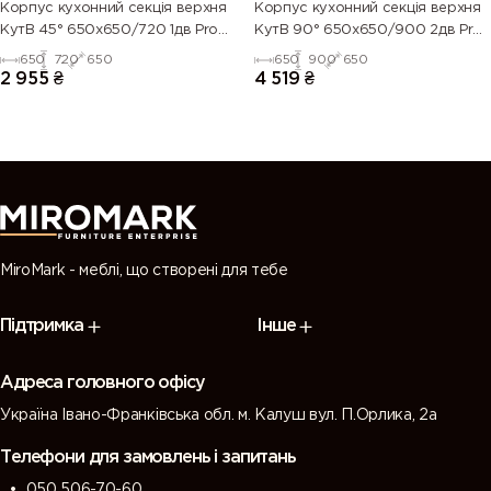
Корпус кухонний секцiя верхня
Корпус кухонний секцiя верхня
КутВ 45° 650х650/720 1дв Pro
КутВ 90° 650х650/900 2дв Pro
Blum
Blum
650
720
650
650
900
650
2 955
₴
4 519
₴
MiroMark - меблі, що створені для тебе
Підтримка
Інше
Адреса головного офісу
Україна Івано-Франківська обл. м. Калуш вул. П.Орлика, 2а
Телефони для замовлень і запитань
050 506-70-60