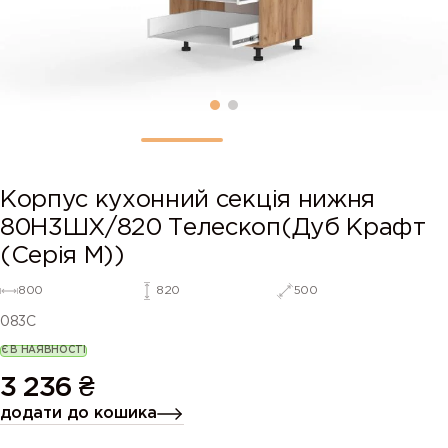
Корпус кухонний секція нижня
80Н3ШХ/820 Телескоп(Дуб Крафт
(Серія М))
800
820
500
083C
Є В НАЯВНОСТІ
3 236
₴
додати до кошика