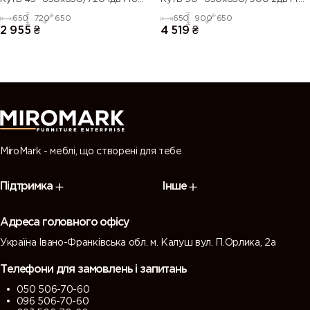
Blum
Blum
650
720
650
650
900
650
2 955
₴
4 519
₴
MiroMark - меблі, що створені для тебе
Підтримка
Інше
Адреса головного офісу
Україна Івано-Франківська обл. м. Калуш вул. П.Орлика, 2а
Телефони для замовлень і запитань
050 506-70-60
096 506-70-60