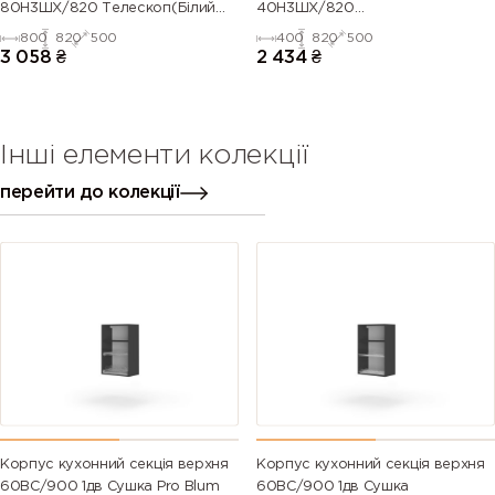
80Н3ШХ/820 Телескоп(Білий
40Н3ШХ/820
(Серія М))
Телескоп(Антрацит (Серія М))
800
820
500
400
820
500
3 058
₴
2 434
₴
Інші елементи колекції
перейти до колекції
Корпус кухонний секцiя верхня
Корпус кухонний секцiя верхня
60ВС/900 1дв Сушка Pro Blum
60ВС/900 1дв Сушка