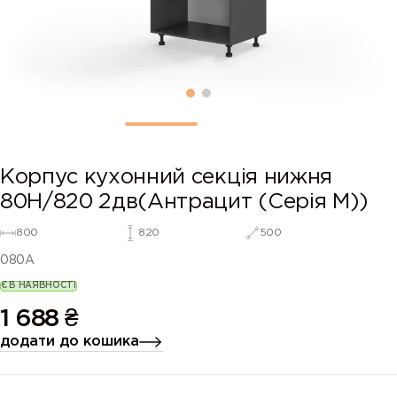
Корпус кухонний секція нижня
80Н/820 2дв(Антрацит (Серія М))
800
820
500
080A
Є В НАЯВНОСТІ
1 688
₴
додати до кошика