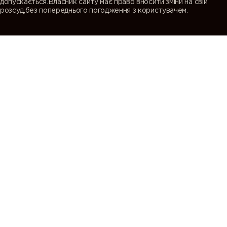
допускається.Власник сайту має право вносити зміни на свій
розсуд,без попереднього погодження з користувачем.