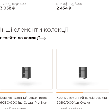
(Серія М))
Телескоп(Антрацит (Серія М))
800
820
500
400
820
500
3 058
₴
2 434
₴
Інші елементи колекції
перейти до колекції
Корпус кухонний секцiя верхня
Корпус кухонний секцiя верхня
60ВС/900 1дв Сушка Pro Blum
60ВС/900 1дв Сушка