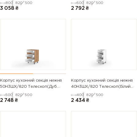
Телескоп(Антрацит (Серія М))
(Серія М))
800
820
500
600
820
500
3 058
₴
2 792
₴
Корпус кухонний секція нижня
Корпус кухонний секція нижня
50Н3ШХ/820 Телескоп(Дуб
40Н3ШХ/820 Телескоп(Білий
Крафт (Серія М))
(Серія М))
500
820
500
400
820
500
2 748
₴
2 434
₴