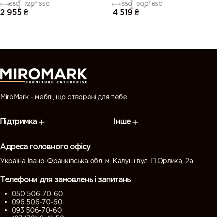
Blum
Blum
650
720
650
650
900
650
2 955
₴
4 519
₴
MiroMark - меблі, що створені для тебе
Підтримка
Інше
Адреса головного офісу
Україна Івано-Франківська обл. м. Калуш вул. П.Орлика, 2а
Телефони для замовлень і запитань
050 506-70-60
096 506-70-60
093 506-70-60