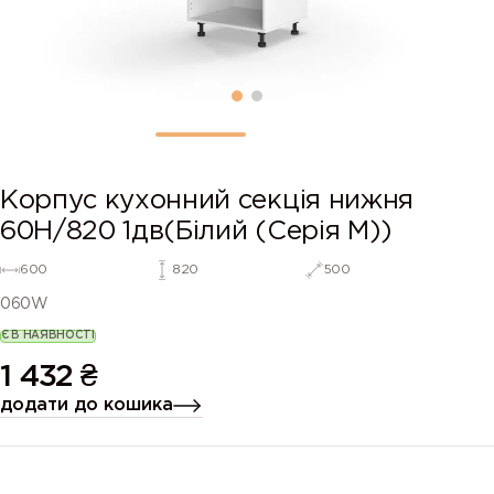
Корпус кухонний секція нижня
60Н/820 1дв(Білий (Серія М))
600
820
500
060W
Є В НАЯВНОСТІ
1 432
₴
додати до кошика