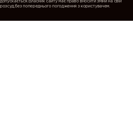
допускається.Власник сайту має право вносити зміни на свій
розсуд,без попереднього погодження з користувачем.