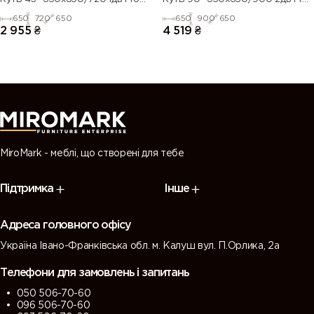
Blum
Blum
650
720
650
650
900
650
2 955
₴
4 519
₴
MiroMark - меблі, що створені для тебе
Підтримка
Інше
Адреса головного офісу
Україна Івано-Франківська обл. м. Калуш вул. П.Орлика, 2а
Телефони для замовлень і запитань
050 506-70-60
096 506-70-60