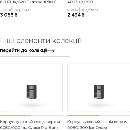
80Н3ШХ/820 Телескоп(Білий
40Н3ШХ/820
(Серія М))
Телескоп(Антрацит (Серія М))
800
820
500
400
820
500
3 058
₴
2 434
₴
Інші елементи колекції
перейти до колекції
Корпус кухонний секцiя верхня
Корпус кухонний секцiя верхня
60ВС/900 1дв Сушка Pro Blum
60ВС/900 1дв Сушка