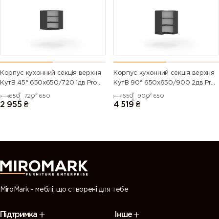
Корпус кухонний секцiя верхня
Корпус кухонний секцiя верхня
КутВ 45° 650х650/720 1дв Pro
КутВ 90° 650х650/900 2дв Pro
Blum
Blum
650
720
650
650
900
650
2 955
₴
4 519
₴
MiroMark - меблі, що створені для тебе
Підтримка
Інше