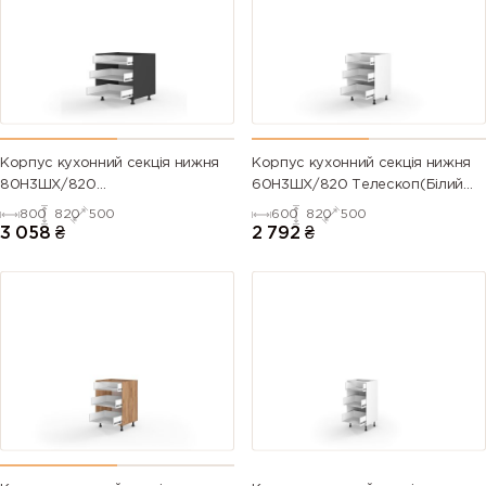
Корпус кухонний секція нижня
Корпус кухонний секція нижня
80Н3ШХ/820
60Н3ШХ/820 Телескоп(Білий
Телескоп(Антрацит (Серія М))
(Серія М))
800
820
500
600
820
500
3 058
₴
2 792
₴