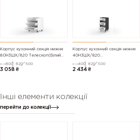
Корпус кухонний секція нижня
Корпус кухонний секція нижня
80Н3ШХ/820 Телескоп(Білий
40Н3ШХ/820
(Серія М))
Телескоп(Антрацит (Серія М))
800
820
500
400
820
500
3 058
₴
2 434
₴
Інші елементи колекції
перейти до колекції