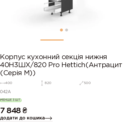
Корпус кухонний секція нижня
40Н3ШХ/820 Pro Hettich(Антрацит
(Серія М))
400
820
500
042A
МЕНШЕ 3 ШТ.
7 848
₴
додати до кошика