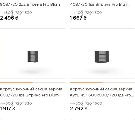
80В/720 2дв Вітрина Pro Blum
40В/720 1дв Вітрина Pro Blum
800
720
330
400
720
330
2 496
₴
1 667
₴
Корпус кухонний секцiя верхня
Корпус кухонний секцiя верхня
60В/720 1дв Вітрина Pro Blum
КутВ 45° 600х600/720 1дв Pro
Blum
600
720
330
600
720
600
1 917
₴
2 792
₴