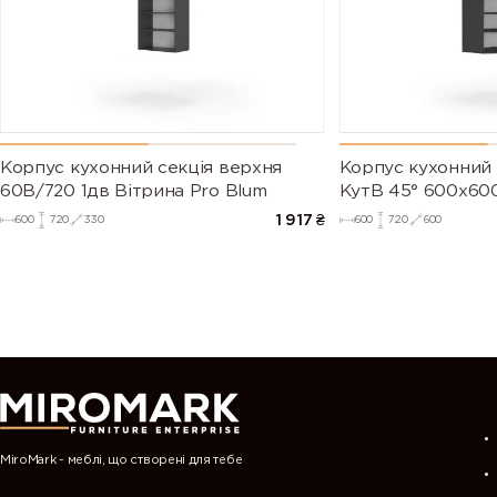
Корпус кухонний секцiя верхня
Корпус кухонний 
60В/720 1дв Вітрина Pro Blum
КутВ 45° 600х600
1 917
₴
600
720
330
600
720
600
MiroMark - меблі, що створені для тебе