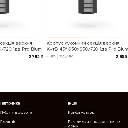
секцiя верхня
Корпус кухонний секцiя верхня
/720 1дв Pro Blum
КутВ 45° 650х650/720 1дв Pro Blu
2 792
₴
2 955
650
720
650
Підтримка
Інше
Публічна оферта
Конфігуратор
Гарантія
Рекламація / повернення та
обмін