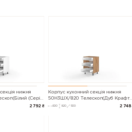
секція нижня
Корпус кухонний секція нижня
скоп(Білий (Серія
50Н3ШХ/820 Телескоп(Дуб Крафт
(Серія М))
2 792
₴
2 748
500
820
500