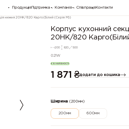
Продукція
Підтримка
Компанія
Співпраця
Контакти
ція нижня 20НК/820 Карго(Білий (Серія М))
Корпус кухонний секц
20НК/820 Карго(Білий
200
820
500
021W
Є В НАЯВНОСТІ
1 871
₴
додати до кошика
Ширина
(200мм)
200мм
600мм