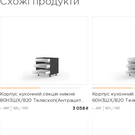
Схожі продукти
Корпус кухонний секція нижня
Корпус кухонний 
80Н3ШХ/820 Телескоп(Антрацит
60Н3ШХ/820 Теле
(Серія М))
М))
3 058
₴
800
820
500
600
820
500