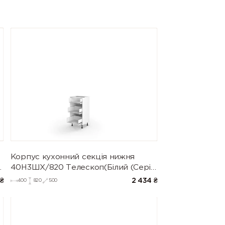
Корпус кухонний секція нижня
40Н3ШХ/820 Телескоп(Білий (Серія
М))
2 434
₴
₴
400
820
500