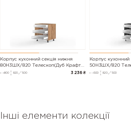
Корпус кухонний секція нижня
Корпус кухонний 
80Н3ШХ/820 Телескоп(Дуб Крафт
50Н3ШХ/820 Тел
(Серія М))
(Серія М))
3 236
₴
800
820
500
500
820
500
Інші елементи колекції