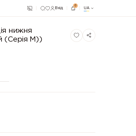
0
Вхід
UA
ія нижня
 (Серія М))