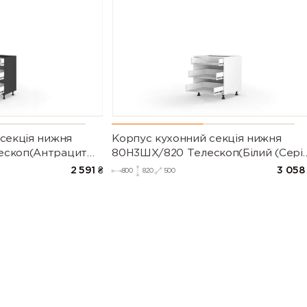
секція нижня
Корпус кухонний секція нижня
ескоп(Антрацит
80Н3ШХ/820 Телескоп(Білий (Сері
М))
2 591
₴
3 058
800
820
500