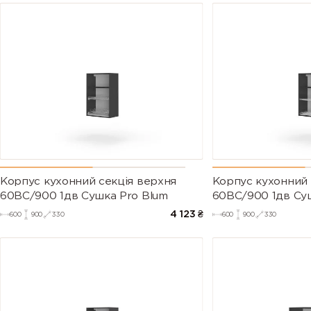
Корпус кухонний секцiя верхня
Корпус кухонний 
60ВС/900 1дв Сушка Pro Blum
60ВС/900 1дв Су
4 123
₴
600
900
330
600
900
330