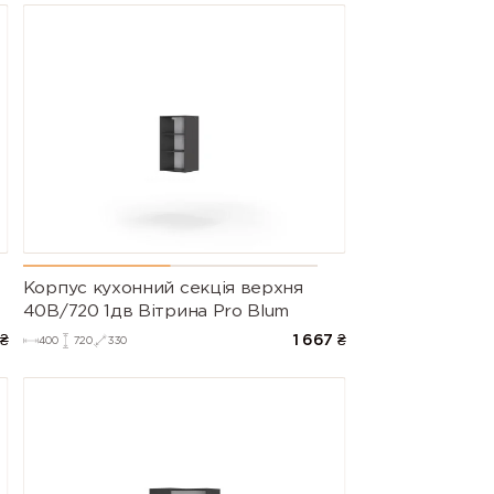
Корпус кухонний секцiя верхня
40В/720 1дв Вітрина Pro Blum
₴
1 667
₴
400
720
330