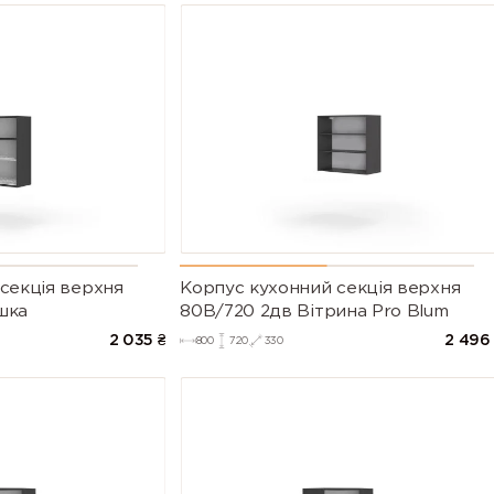
секцiя верхня
Корпус кухонний секцiя верхня
шка
80В/720 2дв Вітрина Pro Blum
2 035
₴
2 496
800
720
330