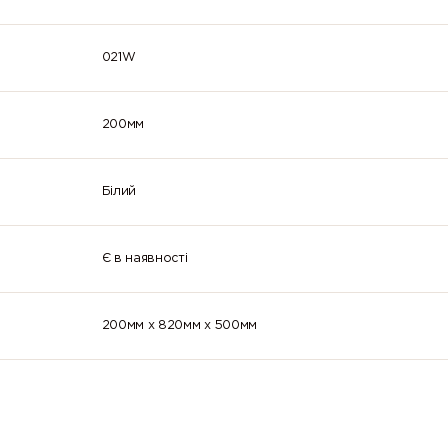
021W
200мм
Білий
Є в наявності
200мм x 820мм x 500мм