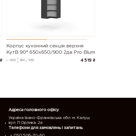
Корпус кухонний секцiя верхня
m
КутВ 90° 650х650/900 2дв Pro Blum
₴
4 519
₴
650
900
650
Адреса головного офісу
Україна Івано-Франківська обл. м. Калуш
вул. П.Орлика, 2а
Телефони для замовлень і запитань
050 506-70-60