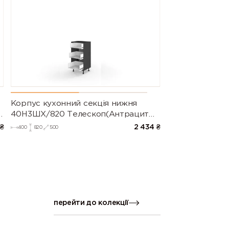
Корпус кухонний секція нижня
я
40Н3ШХ/820 Телескоп(Антрацит
(Серія М))
₴
2 434
₴
400
820
500
перейти до колекції