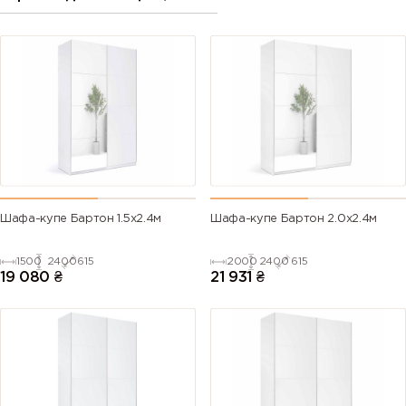
Шафа-купе Бартон 1.5х2.4м
Шафа-купе Бартон 2.0х2.4м
1500
2400
615
2000
2400
615
19 080
₴
21 931
₴