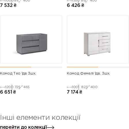
1000
811
400
1350
815
400
7 532
₴
6 426
₴
Комод Тео 1дв 3шх.
Комод Фемелі 1дв. 3шх.
1200
725
465
1001
823
400
6 651
₴
7 174
₴
Інші елементи колекції
перейти до колекції