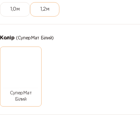
1,0м
1,2м
Колір
(СуперМат Білий)
СуперМат
Білий