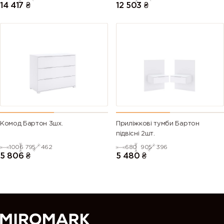
14 417
₴
12 503
₴
Комод Бартон 3шх.
Приліжкові тумби Бартон
підвісні 2шт.
1006
795
462
680
905
396
5 806
₴
5 480
₴