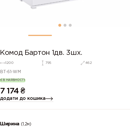
Комод Бартон 1дв. 3шх.
1200
795
462
BT-61-WM
Є В НАЯВНОСТІ
7 174
₴
додати до кошика
Ширина
(1,2м)