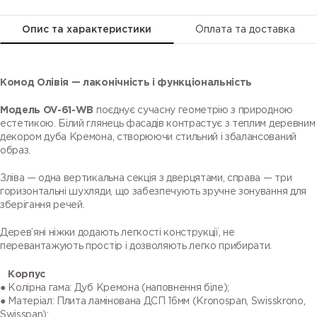
Опис та характеристики
Оплата та доставка
Комод Олівія — лаконічність і функціональність
Модель OV-61-WB
поєднує сучасну геометрію з природною
естетикою. Білий глянець фасадів контрастує з теплим деревним
декором дуба Кремона, створюючи стильний і збалансований
образ.
Зліва — одна вертикальна секція з дверцятами, справа — три
горизонтальні шухляди, що забезпечують зручне зонування для
зберігання речей.
Дерев’яні ніжки додають легкості конструкції, не
перевантажують простір і дозволяють легко прибирати.
Корпус
● Колірна гама: Дуб Кремона (наповнення біле);
● Матеріал: Плита ламінована ДСП 16мм (Kronospan, Swisskrono,
Swisspan);