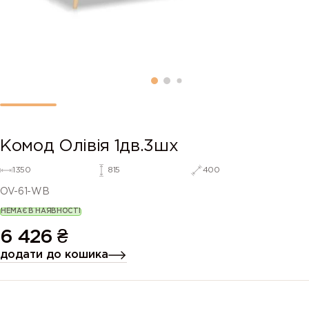
Комод Олівія 1дв.3шх
1350
815
400
OV-61-WB
НЕМАЄ В НАЯВНОСТІ
6 426
₴
додати до кошика