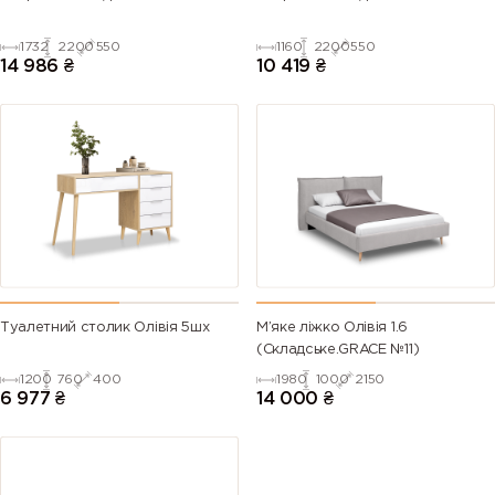
1732
2200
550
1160
2200
550
14 986
₴
10 419
₴
Туалетний столик Олівія 5шх
М’яке ліжко Олівія 1.6
(Складське.GRACE №11)
1200
760
400
1980
1000
2150
6 977
₴
14 000
₴