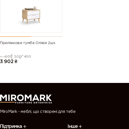
Приліжкова тумба Олівія 2шх
600
500
400
3 902
₴
MiroMark - меблі, що створені для тебе
Підтримка
Інше