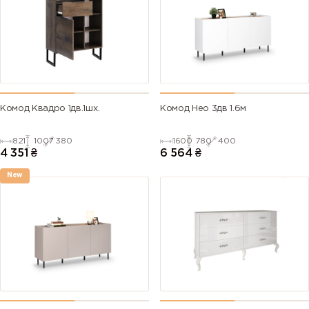
Комод Квадро 1дв.1шх.
Комод Нео 3дв 1.6м
821
1007
380
1600
780
400
4 351
₴
6 564
₴
New