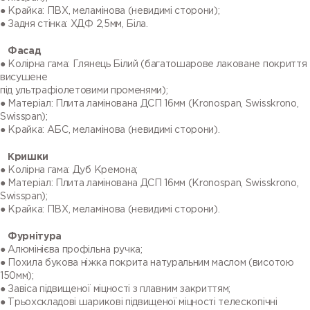
● Крайка: ПВХ, меламінова (невидимі сторони);
● Задня стінка: ХДФ 2,5мм, Біла.
Фасад
● Колірна гама: Глянець Білий (багатошарове лаковане покриття
висушене
під ультрафіолетовими променями);
● Матеріал: Плита ламінована ДСП 16мм (Kronospan, Swisskrono,
Swisspan);
● Крайка: АБС, меламінова (невидимі сторони).
Кришки
● Колірна гама: Дуб Кремона;
● Матеріал: Плита ламінована ДСП 16мм (Kronospan, Swisskrono,
Swisspan);
● Крайка: ПВХ, меламінова (невидимі сторони).
Фурнітура
● Алюмінієва профільна ручка;
● Похила букова ніжка покрита натуральним маслом (висотою
150мм);
● Завіса підвищеної міцності з плавним закриттям;
● Трьохскладові шарикові підвищеної міцності телескопічні