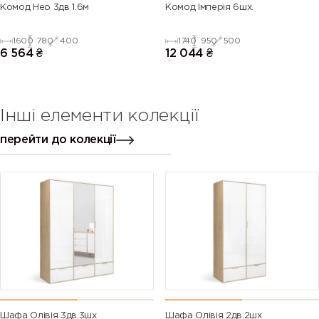
Комод Нео 3дв 1.6м
Комод Імперія 6шх.
1600
780
400
1740
950
500
6 564
₴
12 044
₴
Інші елементи колекції
перейти до колекції
Шафа Олівія 3дв.3шх
Шафа Олівія 2дв.2шх