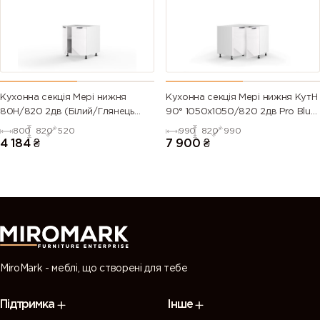
green)
6028 (Pine
6029 (Mint
6032 (Signal
6033 (Mint
green)
green)
green)
turquoise)
6034
6035 (Pearl
6036 (Pearl
6037 (Pure
Кухонна секція Мері нижня
Кухонна секція Мері нижня КутН
(Pastel
green)
opal green)
green)
80Н/820 2дв (Білий/Глянець
90° 1050х1050/820 2дв Pro Blum
turquoise)
Білий 9003)
(Білий/Глянець Білий 9003)
800
820
520
990
820
990
4 184
₴
7 900
₴
7000
7001 (Silver
7002 (Olive
7003 (Moss
(Squirrel
grey)
grey)
grey)
grey)
7004 (Signal
7005
7006
7008 (Khaki
grey)
(Mouse
(Beige grey)
grey)
grey)
MiroMark - меблі, що створені для тебе
7009
7010
7011 (Iron
7012 (Basalt
Підтримка
Інше
(Green
(Tarpaulin
grey)
grey)