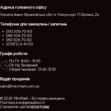
grey)
grey)
Адреса головного офісу
Україна Івано-Франківська обл. м. Калуш вул. П.Орлика, 2а
7013 (Brown
7015 (Slate
7016
7021 (Black
grey)
grey)
(Antracite
grey)
Телефони для замовлень і запитань
grey)
050 506-70-60
096 506-70-60
7022
7023
7024
7026
093 506-70-60
(Umbra
(Concrete
(Graphite
(Granite
(03472) 6-41-50
grey)
grey)
grey)
grey)
Графік роботи
Пн-Пт: 8:00 – 16:45
7030 (Stone
7031 (Blue
7032
7033
Сб-Нд: Вихідниий
grey)
grey)
(Pebble
(Cement
Обідня перерва : 13:00-13:30
grey)
grey)
Відділ продажів
7034
7035 (Light
7036
7037 (Dusty
sales@miromark.com.ua
(Yellow
grey)
(Platinum
grey)
grey)
grey)
© 2026 MiroMark - Всі права захищено
Політика конфіденційності
Створення сайтів
7038
7039
7040
7042