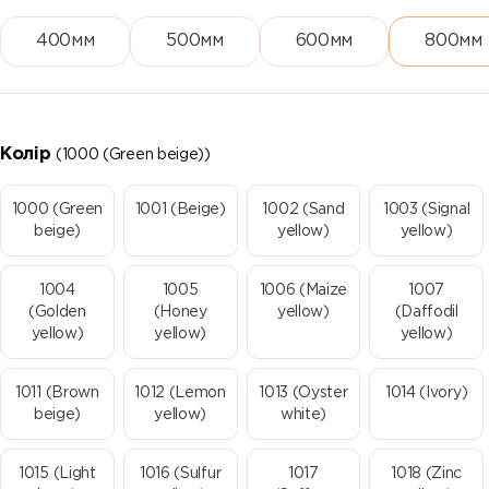
400мм
500мм
600мм
800мм
Колір
(1000 (Green beige))
1000 (Green
1001 (Beige)
1002 (Sand
1003 (Signal
beige)
yellow)
yellow)
1004
1005
1006 (Maize
1007
(Golden
(Honey
yellow)
(Daffodil
yellow)
yellow)
yellow)
1011 (Brown
1012 (Lemon
1013 (Oyster
1014 (Ivory)
beige)
yellow)
white)
1015 (Light
1016 (Sulfur
1017
1018 (Zinc