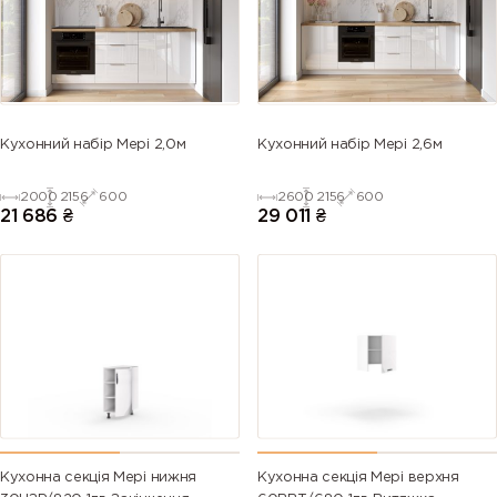
5013 (Cobalt
5014
5015 (Sky
5017 (Traffic
blue)
(Pigeon
blue)
blue)
blue)
5018
5019 (Capri
5020
5021 (Water
Кухонний набір Мері 2,0м
Кухонний набір Мері 2,6м
(Turquoise
blue)
(Ocean
blue)
blue)
blue)
2000
2156
600
2600
2156
600
21 686
₴
29 011
₴
5022 (Night
5023
5024
5025 (Pearl
blue)
(Distant
(Pastel blue)
gentian
blue)
blue)
5026 (Pearl
6000
6001
6002 (Leaf
night blue)
(Patina
(Emerald
green)
green)
green)
6003 (Olive
6004 (Blue
6005 (Moss
6006 (Grey
green)
green)
green)
olive)
Кухонна секція Мері нижня
Кухонна секція Мері верхня