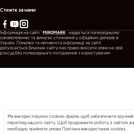
(Agate
(Quartz
(Window
(Traffic grey
grey)
grey)
grey)
A)
Стежте за нами
7043
7044 (Silk
7045
7046
(Traffic grey
grey)
(Telegrey 1)
(Telegrey 2)
Інформація на сайті
надається попередньому
B)
ознайомленню та вимагає уточнення у офіційних дилерів в
Україні. Помилки та неповнота інформації на сайті
допускається.Власник сайту має право вносити зміни на свій
7047
7048 (Pearl
8000
8001 (Ochre
розсуд,без попереднього погодження з користувачем.
(Telegrey 4)
mouse grey)
(Green
brown)
brown)
8002 (Signal
8003 (Clay
8004
8007 (Fawn
brown)
brown)
(Copper
brown)
brown)
8008 (Olive
8011 (Nut
8012 (Red
8014 (Sepia
brown)
brown)
brown)
brown)
Ми використовуємо cookies-файли, щоб забезпечити зручний
перегляд нашого сайту. Щоб продовжити роботу з сайтом, в
необхідно прийняти умови Політики використання cookies.
8015
8016
8017
8019 (Grey