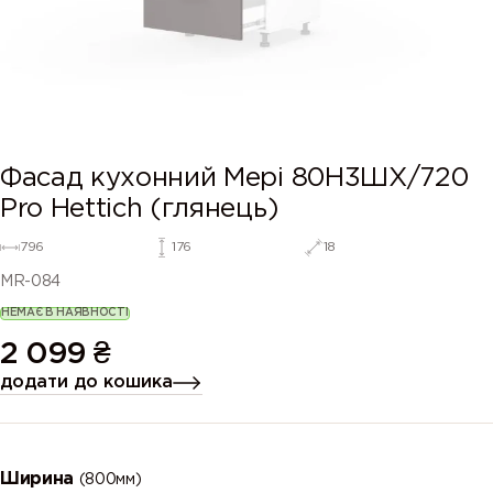
Фасад кухонний Мері 80Н3ШХ/720
Pro Hettich (глянець)
796
176
18
MR-084
НЕМАЄ В НАЯВНОСТІ
2 099
₴
додати до кошика
Ширина
(800мм)