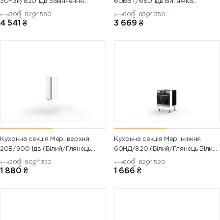
30НЗР/820 1дв Закінчення
60ВВТ/680 1дв Витяжка
Радіусне Pro Blum (Білий/
Телескоп Pro Blum Права
300
820
580
600
680
350
6007
6008
6009 (Fir
6010 (Grass
Глянець Білий 9003)
(Білий/Глянець Білий 9003)
4 541
₴
3 669
₴
(Bottle
(Brown
green)
green)
green)
green)
6011
6012 (Black
6013 (Reed
6014 (Yellow
(Reseda
green)
green)
olive)
green)
6015 (Black
6016
6017 (May
6018 (Yellow
olive)
(Turquoise
green)
green)
green)
Кухонна секція Мері верхня
Кухонна секція Мері нижня
20В/900 1дв (Білий/Глянець
60НД/820 (Білий/Глянець Білий
6019 (Pastel
6020
6021 (Pale
6022 (Olive
Білий 9003)
9003)
200
900
350
600
820
520
green)
(Chrome
green)
drab)
1 880
₴
1 666
₴
green)
6024
6025 (Fern
6026 (Opal
6027 (Light
(Traffic
green)
green)
green)