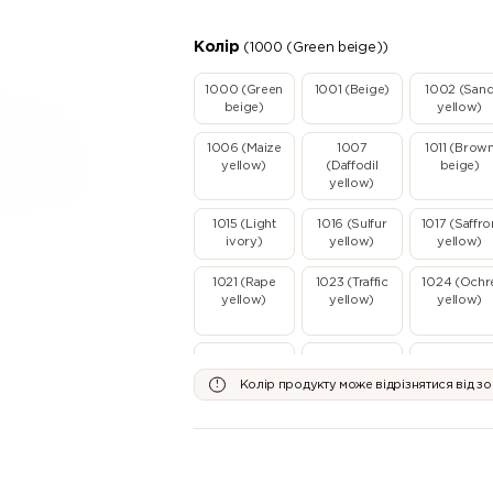
Колір
(1000 (Green beige))
1000 (Green
1001 (Beige)
1002 (San
beige)
yellow)
1006 (Maize
1007
1011 (Brow
yellow)
(Daffodil
beige)
yellow)
1015 (Light
1016 (Sulfur
1017 (Saffro
ivory)
yellow)
yellow)
1021 (Rape
1023 (Traffic
1024 (Ochr
yellow)
yellow)
yellow)
1032 (Broom
1033 (Dahlia
1034 (Paste
yellow)
yellow)
yellow)
Колір продукту може відрізнятися від з
2000 (Yellow
2001 (Red
2002
orange)
orange)
(Vermillion