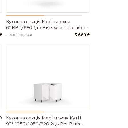
9016 (Traffic
9017 (Traffic
9018
white)
black)
(Papyrus
white)
Кухонна секція Мері верхня
60ВВТ/680 1дв Витяжка Телескоп
Pro Blum Права (Білий/Глянець
₴
3 669
₴
600
680
350
Білий 9003)
0
Кухонна секція Мері нижня КутН
90° 1050х1050/820 2дв Pro Blum