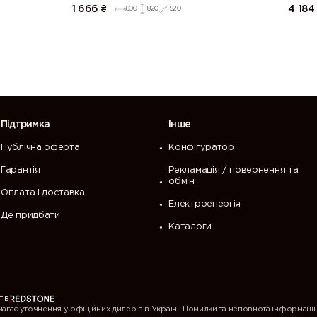
1 666
₴
4 184
800
820
520
Підтримка
Інше
Публічна оферта
Конфігуратор
Гарантія
Рекламація / повернення та
обмін
Оплата і доставка
Електроенергія
Де придбати
Каталоги
 перегляд нашого сайту. Щоб продовжити
ристання cookies.
тів
ає уточнення у офіційних дилерів в Україні. Помилки та неповнота інформації 