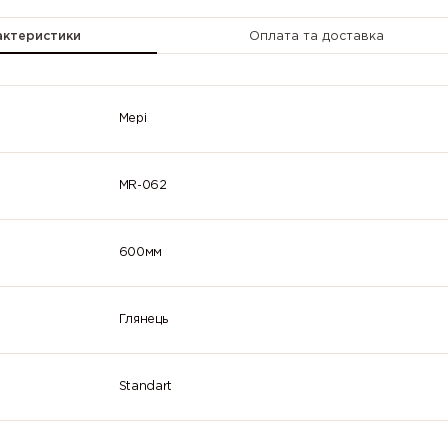
2007
2008 (Bright
2009 (Traff
(Luminous
red orange)
orange)
bright
актеристики
Оплата та доставка
orange)
2013 (Pearl
3000 (Flame
3001 (Signa
orange)
red)
red)
Мері
3005 (Wine
3007 (Black
3009 (Oxid
red)
red)
red)
MR-062
3014
3015 (Light
3016 (Cora
(Antique
pink)
red)
pink)
600мм
3022
3024
3026
(Salmon pink)
(Luminous
(Luminous
red)
bright red)
Глянець
3032 (Pearl
3033 (Pearl
4001 (Red
ruby red)
pink)
lilac)
Standart
4005 (Blue
4006 (Traffic
4007 (Purp
lilac)
purple)
violet)