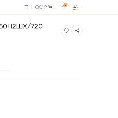
0
Вхід
UA
і 60Н2ШХ/720