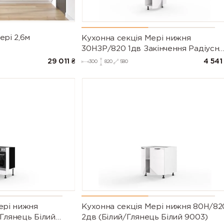
9007 (Grey
9010 (Pure
9011
aluminium)
white)
(Graphite
black)
9022 (Pearl
9023 (Pearl
ері 2,6м
Кухонна секція Мері нижня
light grey)
dark grey)
30НЗР/820 1дв Закінчення Радіусне
Pro Blum (Білий/Глянець Білий
29 011
₴
4 541
300
820
580
9003)
ері нижня
Кухонна секція Мері нижня 80Н/82
Глянець Білий
2дв (Білий/Глянець Білий 9003)