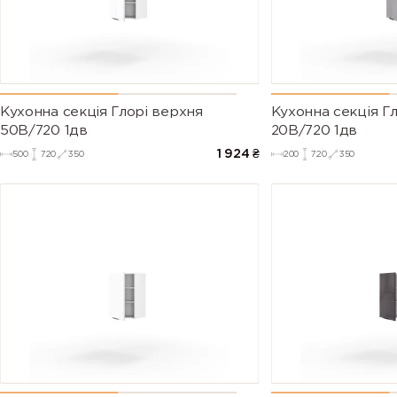
Кухонна секція Глорі верхня
Кухонна секція Г
50В/720 1дв
20В/720 1дв
1 924
₴
500
720
350
200
720
350