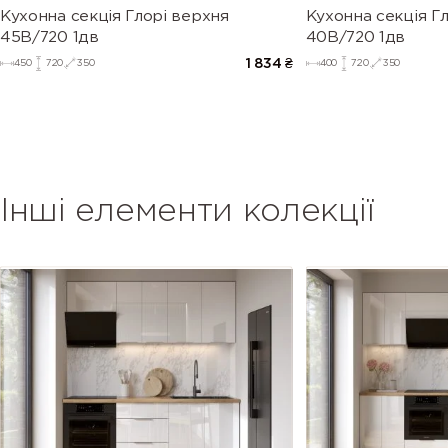
Кухонна секція Глорі верхня
Кухонна секція Г
45В/720 1дв
40В/720 1дв
1 834
₴
450
720
350
400
720
350
Інші елементи колекції