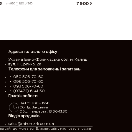
(Білий/Глянець Білий 9003)
₴
7 900
₴
990
820
990
Адреса головного офісу
Україна Івано-Франківська обл. м. Калуш
вул. П.Орлика, 2а
Телефони для замовлень і запитань
050 506-70-60
096 506-70-60
093 506-70-60
(03472) 6-41-50
Графік роботи
Пн-Пт: 8:00 – 16:45
Сб-Нд: Вихідниий
Обідня перерва : 13:00-13:30
Відділ продажів
sales@miromark.com.ua
на сайті допускається.Власник сайту має право вносити