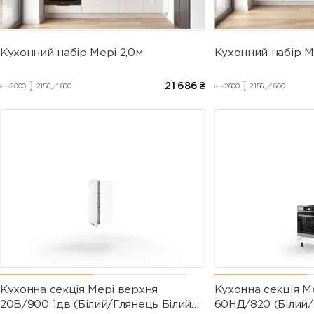
Кухонний набір Мері 2,0м
Кухонний набір М
21 686
₴
2000
2156
600
2600
2156
600
Кухонна секція Мері верхня
Кухонна секція М
20В/900 1дв (Білий/Глянець Білий
60НД/820 (Білий/