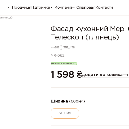
Продукція
Підтримка
Компанія
Співпраця
Контакти
лянець)
Фасад кухонний Мер
Телескоп (глянець)
596
356
18
MR-062
НЕМАЄ В НАЯВНОСТІ
1 598
₴
додати до кошика
Ширина
(600мм)
600мм