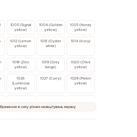
d
1003 (Signal
1004 (Golden
1005 (Honey
yellow)
yellow)
yellow)
n
1012 (Lemon
1013 (Oyster
1014 (Ivory)
yellow)
white)
n
1018 (Zinc
1019 (Grey
1020 (Olive
yellow)
beige)
yellow)
e
1026
1027 (Curry)
1028 (Melon
(Luminous
yellow)
yellow)
l
1035 (Pearl
1036 (Pearl
1037 (Sun
beige)
gold)
yellow)
ображення в силу різних налаштувань екрану
2003 (Pastel
2004 (Pure
2005
)
orange)
orange)
(Luminous
orange)