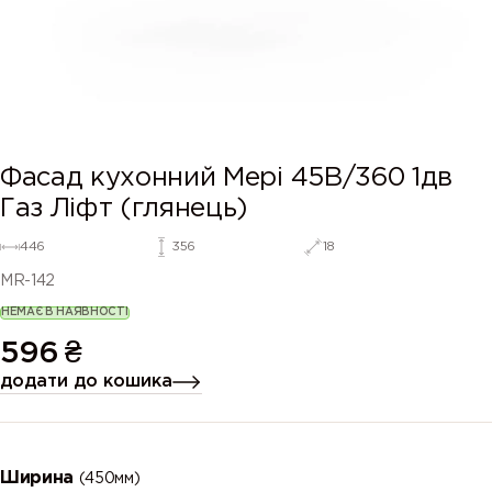
Фасад кухонний Мері 45В/360 1дв
Газ Ліфт (глянець)
446
356
18
MR-142
НЕМАЄ В НАЯВНОСТІ
596
₴
додати до кошика
Ширина
(450мм)