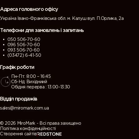
grey)
grey)
Адреса головного офісу
Україна Івано-Франківська обл. м. Калуш вул. П.Орлика, 2а
7013 (Brown
7015 (Slate
7016
7021 (Black
grey)
grey)
(Antracite
grey)
Телефони для замовлень і запитань
grey)
050 506-70-60
096 506-70-60
7022
7023
7024
7026
093 506-70-60
(Umbra
(Concrete
(Graphite
(Granite
(03472) 6-41-50
grey)
grey)
grey)
grey)
Графік роботи
Пн-Пт: 8:00 – 16:45
7030 (Stone
7031 (Blue
7032
7033
Сб-Нд: Вихідниий
grey)
grey)
(Pebble
(Cement
Обідня перерва : 13:00-13:30
grey)
grey)
Відділ продажів
7034
7035 (Light
7036
7037 (Dusty
sales@miromark.com.ua
(Yellow
grey)
(Platinum
grey)
grey)
grey)
© 2026 MiroMark - Всі права захищено
Політика конфіденційності
Створення сайтів
7038
7039
7040
7042