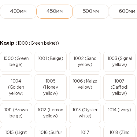
400мм
450мм
500мм
600мм
Колір
(1000 (Green beige))
1000 (Green
1001 (Beige)
1002 (Sand
1003 (Signal
beige)
yellow)
yellow)
1004
1005
1006 (Maize
1007
(Golden
(Honey
yellow)
(Daffodil
yellow)
yellow)
yellow)
1011 (Brown
1012 (Lemon
1013 (Oyster
1014 (Ivory)
beige)
yellow)
white)
1015 (Light
1016 (Sulfur
1017
1018 (Zinc