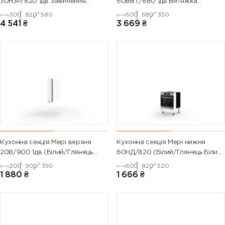
30НЗР/820 1дв Закінчення
60ВВТ/680 1дв Витяжка
Радіусне Pro Blum (Білий/
Телескоп Pro Blum Права
300
820
580
600
680
350
6007
6008
6009 (Fir
6010 (Grass
Глянець Білий 9003)
(Білий/Глянець Білий 9003)
4 541
₴
3 669
₴
(Bottle
(Brown
green)
green)
green)
green)
6011
6012 (Black
6013 (Reed
6014 (Yellow
(Reseda
green)
green)
olive)
green)
6015 (Black
6016
6017 (May
6018 (Yellow
olive)
(Turquoise
green)
green)
green)
Кухонна секція Мері верхня
Кухонна секція Мері нижня
20В/900 1дв (Білий/Глянець
60НД/820 (Білий/Глянець Білий
6019 (Pastel
6020
6021 (Pale
6022 (Olive
Білий 9003)
9003)
200
900
350
600
820
520
green)
(Chrome
green)
drab)
1 880
₴
1 666
₴
green)
6024
6025 (Fern
6026 (Opal
6027 (Light
(Traffic
green)
green)
green)