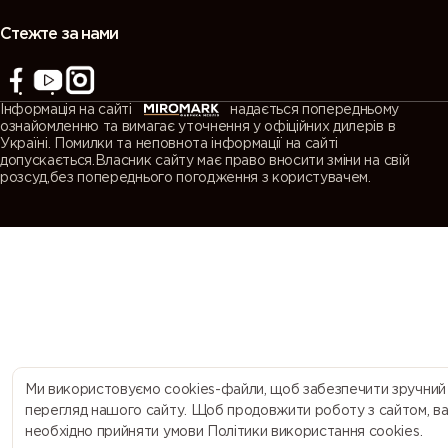
(Agate
(Quartz
(Window
(Traffic grey
grey)
grey)
grey)
A)
Стежте за нами
7043
7044 (Silk
7045
7046
(Traffic grey
grey)
(Telegrey 1)
(Telegrey 2)
Інформація на сайті
надається попередньому
B)
ознайомленню та вимагає уточнення у офіційних дилерів в
Україні. Помилки та неповнота інформації на сайті
допускається.Власник сайту має право вносити зміни на свій
7047
7048 (Pearl
8000
8001 (Ochre
розсуд,без попереднього погодження з користувачем.
(Telegrey 4)
mouse grey)
(Green
brown)
brown)
8002 (Signal
8003 (Clay
8004
8007 (Fawn
brown)
brown)
(Copper
brown)
brown)
8008 (Olive
8011 (Nut
8012 (Red
8014 (Sepia
brown)
brown)
brown)
brown)
Ми використовуємо cookies-файли, щоб забезпечити зручний
перегляд нашого сайту. Щоб продовжити роботу з сайтом, в
необхідно прийняти умови Політики використання cookies.
8015
8016
8017
8019 (Grey