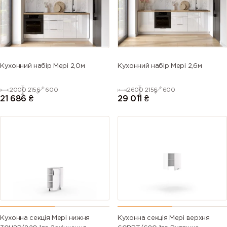
5013 (Cobalt
5014
5015 (Sky
5017 (Traffic
blue)
(Pigeon
blue)
blue)
blue)
5018
5019 (Capri
5020
5021 (Water
Кухонний набір Мері 2,0м
Кухонний набір Мері 2,6м
(Turquoise
blue)
(Ocean
blue)
blue)
blue)
2000
2156
600
2600
2156
600
21 686
₴
29 011
₴
5022 (Night
5023
5024
5025 (Pearl
blue)
(Distant
(Pastel blue)
gentian
blue)
blue)
5026 (Pearl
6000
6001
6002 (Leaf
night blue)
(Patina
(Emerald
green)
green)
green)
6003 (Olive
6004 (Blue
6005 (Moss
6006 (Grey
green)
green)
green)
olive)
Кухонна секція Мері нижня
Кухонна секція Мері верхня