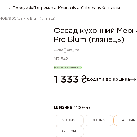
Продукція
Підтримка
Компанія
Співпраця
Контакти
40В/900 1дв Pro Blum (глянець)
Фасад кухонний Мері
Pro Blum (глянець)
396
895
18
MR-542
НЕМАЄ В НАЯВНОСТІ
1 333
₴
додати до кошика
Ширина
(400мм)
200мм
300мм
400мм
600мм