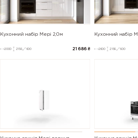
Кухонний набір Мері 2,0м
Кухонний набір М
21 686
₴
2000
2156
600
2600
2156
600