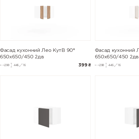
Фасад кухонний Лео КутВ 90°
Фасад кухонний 
650х650/450 2дв
650х650/450 2дв
399
₴
298
446
16
298
446
16