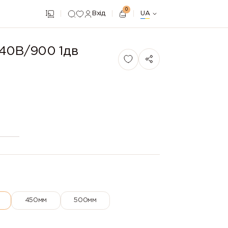
0
Вхід
UA
 40В/900 1дв
450мм
500мм