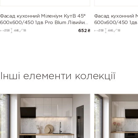
Фасад кухонний Міленіум КутВ 45°
Фасад кухонний М
600х600/450 1дв Pro Blum Лівийи
600х600/450 1дв
(глянець)
(глянець)
652
₴
358
446
18
358
446
18
Інші елементи колекції