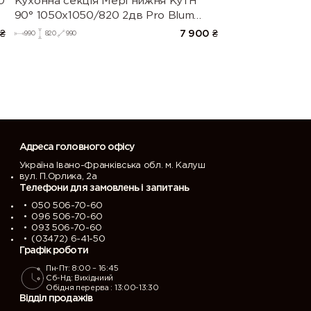
0
Кухонна секція Мері нижня КутН
90° 1050х1050/820 2дв Pro Blum
(Білий/Глянець Білий 9003)
₴
7 900
₴
990
820
990
Адреса головного офісу
Україна Івано-Франківська обл. м. Калуш
вул. П.Орлика, 2а
Телефони для замовлень і запитань
050 506-70-60
096 506-70-60
093 506-70-60
(03472) 6-41-50
Графік роботи
Пн-Пт: 8:00 – 16:45
Сб-Нд: Вихідниий
Обідня перерва : 13:00-13:30
Відділ продажів