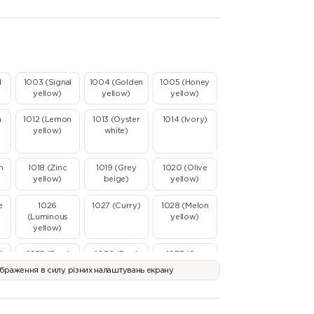
d
1003 (Signal
1004 (Golden
1005 (Honey
yellow)
yellow)
yellow)
n
1012 (Lemon
1013 (Oyster
1014 (Ivory)
yellow)
white)
n
1018 (Zinc
1019 (Grey
1020 (Olive
yellow)
beige)
yellow)
e
1026
1027 (Curry)
1028 (Melon
(Luminous
yellow)
yellow)
l
1035 (Pearl
1036 (Pearl
1037 (Sun
beige)
gold)
yellow)
ображення в силу різних налаштувань екрану
2003 (Pastel
2004 (Pure
2005
)
orange)
orange)
(Luminous
orange)