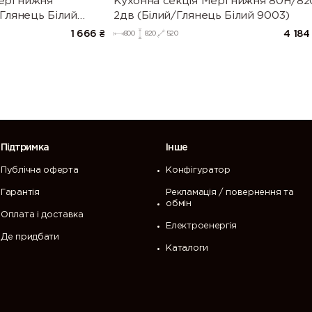
ері нижня
Кухонна секція Мері нижня 80Н/82
Глянець Білий
2дв (Білий/Глянець Білий 9003)
1 666
₴
4 184
800
820
520
Підтримка
Інше
Публічна оферта
Конфігуратор
Гарантія
Рекламація / повернення та
обмін
Оплата і доставка
Електроенергія
Де придбати
Каталоги
 перегляд нашого сайту. Щоб продовжити
ристання cookies.