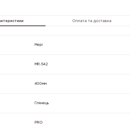
2007
2008 (Bright
2009 (Traff
(Luminous
red orange)
orange)
bright
актеристики
Оплата та доставка
orange)
2013 (Pearl
3000 (Flame
3001 (Signa
orange)
red)
red)
Мері
3005 (Wine
3007 (Black
3009 (Oxid
red)
red)
red)
MR-542
3014
3015 (Light
3016 (Cora
(Antique
pink)
red)
pink)
400мм
3022
3024
3026
(Salmon pink)
(Luminous
(Luminous
red)
bright red)
Глянець
3032 (Pearl
3033 (Pearl
4001 (Red
ruby red)
pink)
lilac)
PRO