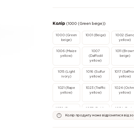
Колір
(1000 (Green beige))
1000 (Green
1001 (Beige)
1002 (San
beige)
yellow)
1006 (Maize
1007
1011 (Brow
yellow)
(Daffodil
beige)
yellow)
1015 (Light
1016 (Sulfur
1017 (Saffro
ivory)
yellow)
yellow)
1021 (Rape
1023 (Traffic
1024 (Ochr
yellow)
yellow)
yellow)
1032 (Broom
1033 (Dahlia
1034 (Paste
yellow)
yellow)
yellow)
Колір продукту може відрізнятися від з
2000 (Yellow
2001 (Red
2002
orange)
orange)
(Vermillion