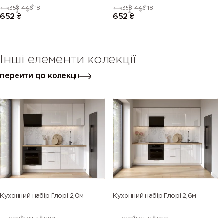
ЛІВИЙ (напівмат)
ПРАВИЙ (напівмат)
358
446
18
358
446
18
652
₴
652
₴
Інші елементи колекції
перейти до колекції
Кухонний набір Глорі 2,0м
Кухонний набір Глорі 2,6м