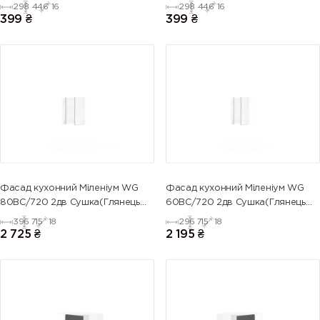
298
446
16
298
446
16
399
₴
399
₴
Фасад кухонний Міленіум WG
Фасад кухонний Міленіум WG
80ВС/720 2дв Сушка(Глянець
60ВС/720 2дв Сушка(Глянець
Білий)
Білий (Серія М))
396
715
18
296
715
18
2 725
₴
2 195
₴