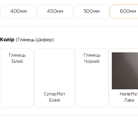
400мм
450мм
500мм
600мм
Колір
(Глянець Шифер)
Глянець
Глянець
Білий
Чорний
СуперМат
НапівМа
Білий
Лава