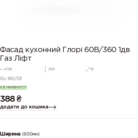
Фасад кухонний Глорі 60В/360 1дв
Газ Ліфт
596
356
16
GL-160/03
Є В НАЯВНОСТІ
388
₴
додати до кошика
Ширина
(600мм)