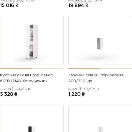
2000
2156
600
2600
2156
600
15 016
₴
19 894
₴
Кухонна секція Глорі пенал
Кухонна секція Глорі верхня
60ПХ/2140 Холодильник
20В/720 1дв
600
2140
580
200
720
350
5 328
₴
1 220
₴