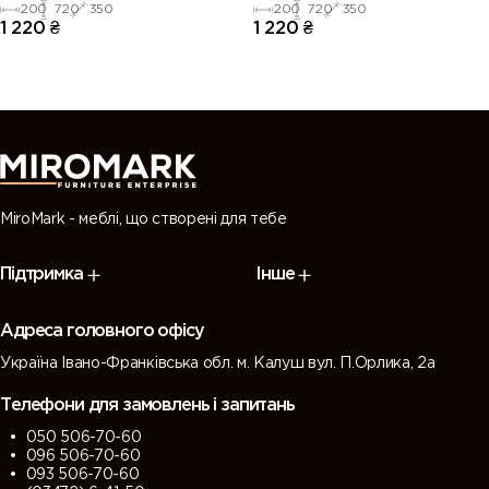
200
720
350
200
720
350
1 220
₴
1 220
₴
MiroMark - меблі, що створені для тебе
Підтримка
Інше
Адреса головного офісу
Україна Івано-Франківська обл. м. Калуш вул. П.Орлика, 2а
Телефони для замовлень і запитань
050 506-70-60
096 506-70-60
093 506-70-60