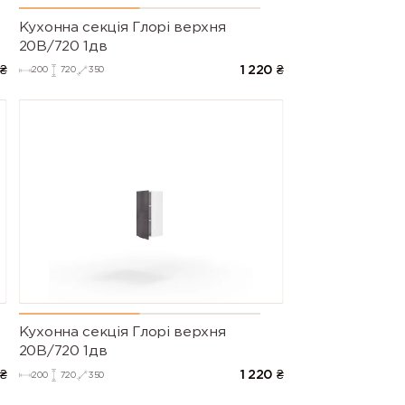
Кухонна секція Глорі верхня
20В/720 1дв
₴
1 220
₴
200
720
350
Кухонна секція Глорі верхня
20В/720 1дв
₴
1 220
₴
200
720
350