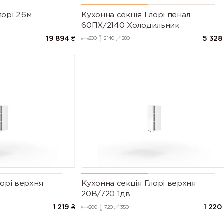
орі 2,6м
Кухонна секція Глорі пенал
60ПХ/2140 Холодильник
19 894
₴
5 328
600
2140
580
лорі верхня
Кухонна секція Глорі верхня
20В/720 1дв
1 219
₴
1 220
200
720
350