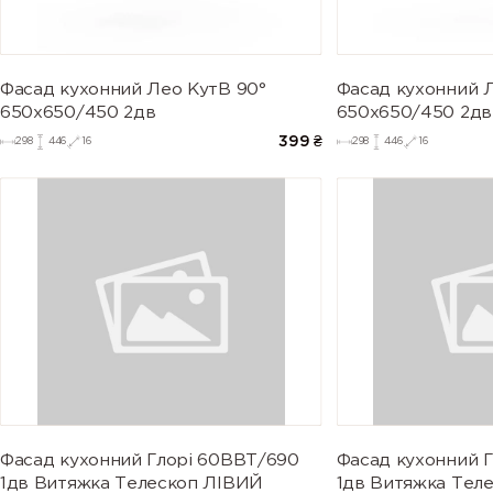
Фасад кухонний Лео КутВ 90°
Фасад кухонний 
650х650/450 2дв
650х650/450 2дв
399
₴
298
446
16
298
446
16
Фасад кухонний Глорі 60ВВТ/690
Фасад кухонний 
1дв Витяжка Телескоп ЛІВИЙ
1дв Витяжка Тел