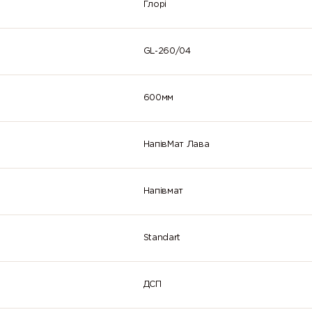
Глорі
GL-260/04
600мм
НапівМат Лава
Напівмат
Standart
ДСП