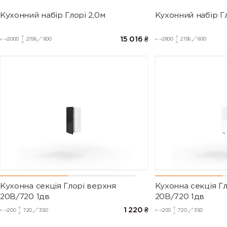
Кухонний набір Глорі 2,0м
Кухонний набір Гл
15 016
₴
2000
2156
600
2600
2156
600
Кухонна секція Глорі верхня
Кухонна секція Г
20В/720 1дв
20В/720 1дв
1 220
₴
200
720
350
200
720
350