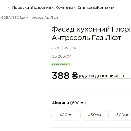
Продукція
Підтримка
Компанія
Співпраця
Контакти
і 60ВА/360 1дв Антресоль Газ Ліфт
Фасад кухонний Глорі
Антресоль Газ Ліфт
596
356
16
GL-260/04
Є В НАЯВНОСТІ
388
₴
додати до кошика
Ширина
(600мм)
400мм
450мм
500мм