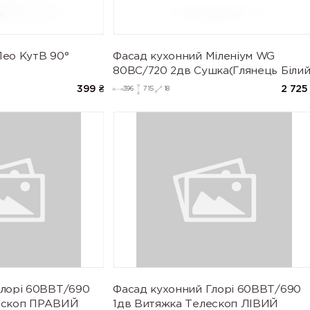
Лео КутВ 90°
Фасад кухонний Міленіум WG
80ВС/720 2дв Сушка(Глянець Білий
399
₴
2 725
396
715
18
Глорі 60ВВТ/690
Фасад кухонний Глорі 60ВВТ/690
ескоп ПРАВИЙ
1дв Витяжка Телескоп ЛІВИЙ