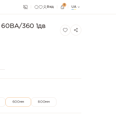
0
Вхід
UA
 60ВА/360 1дв
600мм
800мм