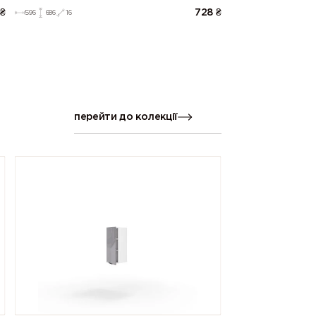
₴
728
₴
596
686
16
перейти до колекції