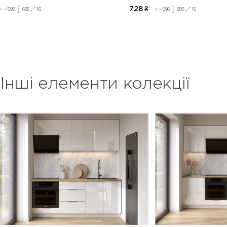
728
₴
596
686
16
596
686
16
Інші елементи колекції