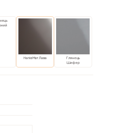
нець
рний
НапівМат Лава
Глянець
Шифер