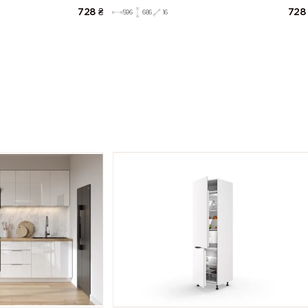
728
₴
728
596
686
16