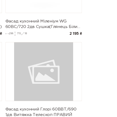
Фасад кухонний Міленіум WG
)
60ВС/720 2дв Сушка(Глянець Білий
(Серія М))
₴
2 195
₴
296
715
18
Фасад кухонний Глорі 60ВВТ/690
1дв Витяжка Телескоп ПРАВИЙ