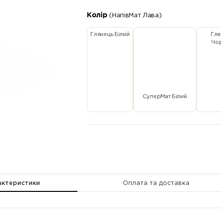
Колір
(НапівМат Лава)
Глянець Білий
Гля
Чо
СуперМат Білий
актеристики
Оплата та доставка