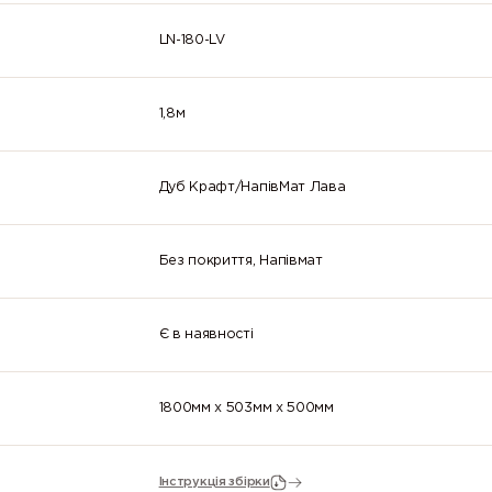
LN-180-LV
1,8м
Дуб Крафт/НапівМат Лава
Без покриття, Напівмат
Є в наявності
1800мм x 503мм x 500мм
Інструкція збірки