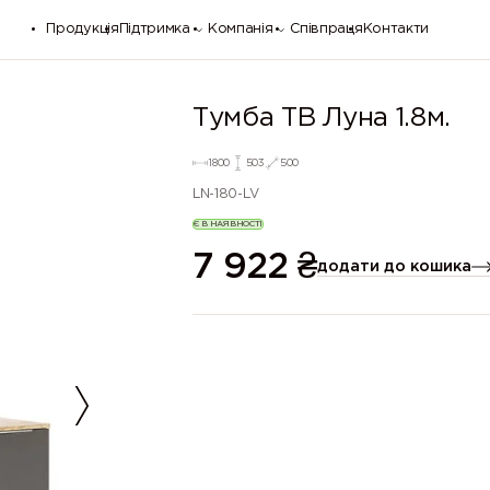
Продукція
Підтримка
Компанія
Співпраця
Контакти
Тумба ТВ Луна 1.8м.
1800
503
500
LN-180-LV
Є В НАЯВНОСТІ
7 922
₴
додати до кошика