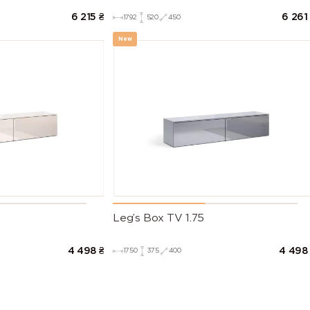
6 215
₴
6 261
1792
520
450
New
Leg’s Box TV 1.75
4 498
₴
4 498
1750
375
400