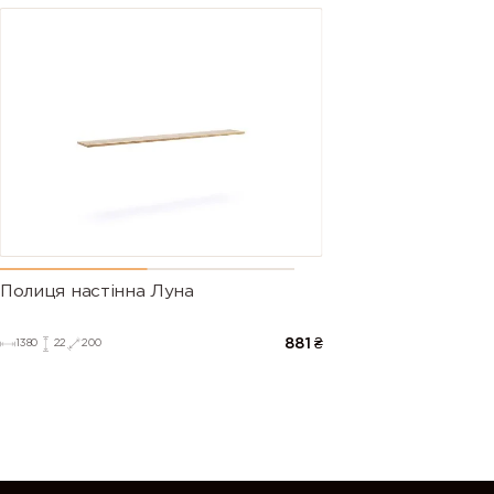
Полиця настінна Луна
881
₴
1380
22
200