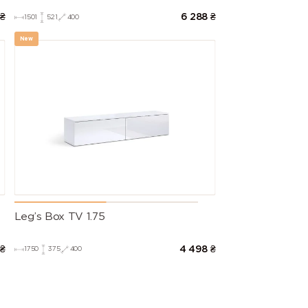
₴
6 288
₴
1501
521
400
New
Leg’s Box TV 1.75
₴
4 498
₴
1750
375
400