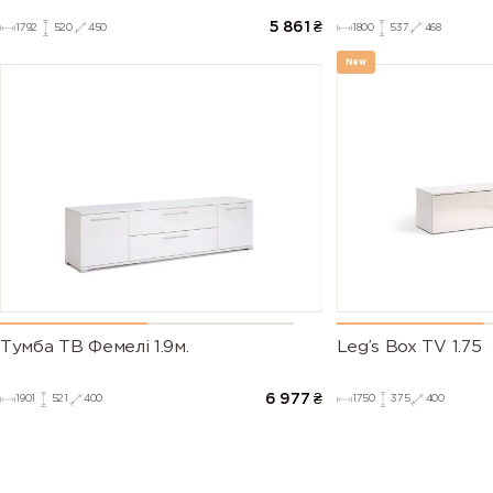
5 861
₴
1792
520
450
1800
537
468
New
Тумба ТВ Фемелі 1.9м.
Leg’s Box TV 1.75
6 977
₴
1901
521
400
1750
375
400