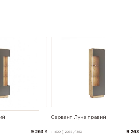
Сервант Луна правий
ий
9 263
9 263
₴
600
2055
380