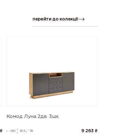
перейти до колекції
Комод Луна 2дв. 3шх.
₴
9 263
₴
180
85.5
38