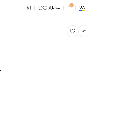
0
Вхід
UA