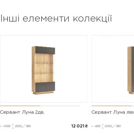
Інші елементи колекції
Сервант Луна 2дв.
Сервант Луна лів
12 021
₴
1000
2055
380
600
2055
380