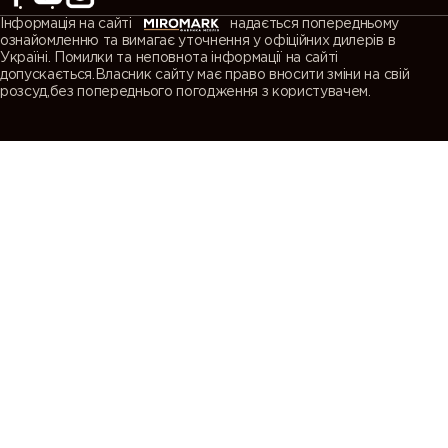
Інформація на сайті
надається попередньому
ознайомленню та вимагає уточнення у офіційних дилерів в
Україні. Помилки та неповнота інформації на сайті
допускається.Власник сайту має право вносити зміни на свій
розсуд,без попереднього погодження з користувачем.