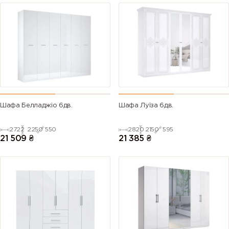
Шафа Белладжіо 6дв.
Шафа Луїза 6дв.
2722
2250
550
2820
2150
595
21 509
₴
21 385
₴