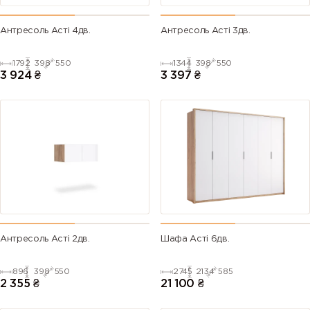
Антресоль Асті 4дв.
Антресоль Асті 3дв.
1792
398
550
1344
398
550
3 924
₴
3 397
₴
Антресоль Асті 2дв.
Шафа Асті 6дв.
896
398
550
2745
2134
585
2 355
₴
21 100
₴