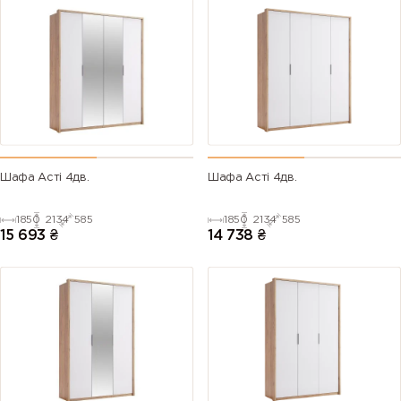
Шафа Асті 4дв.
Шафа Асті 4дв.
1850
2134
585
1850
2134
585
15 693
₴
14 738
₴