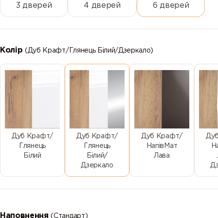
3 дверей
4 дверей
6 дверей
Колір
(Дуб Крафт/Глянець Білий/Дзеркало)
Дуб Крафт/
Дуб Крафт/
Дуб Крафт/
Ду
Глянець
Глянець
НапівМат
Н
Білий
Білий/
Лава
Дзеркало
Д
Наповнення
(Стандарт)