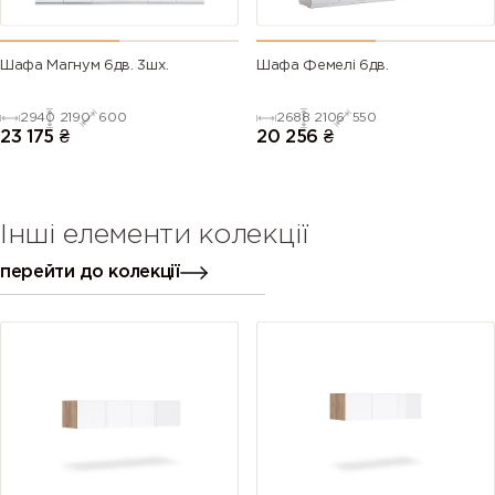
Шафа Магнум 6дв. 3шх.
Шафа Фемелі 6дв.
2940
2190
600
2688
2106
550
23 175
₴
20 256
₴
Інші елементи колекції
перейти до колекції