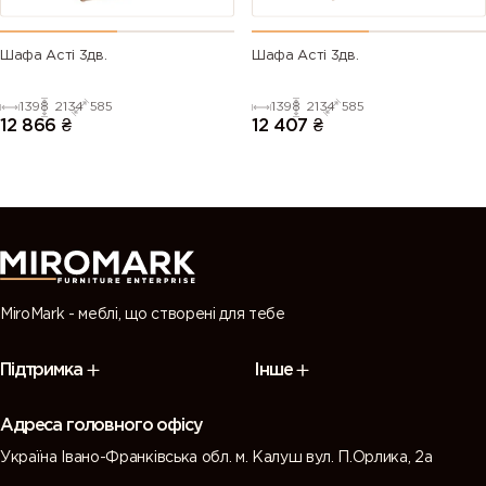
Шафа Асті 3дв.
Шафа Асті 3дв.
1398
2134
585
1398
2134
585
12 866
₴
12 407
₴
MiroMark - меблі, що створені для тебе
Підтримка
Інше
Адреса головного офісу
Україна Івано-Франківська обл. м. Калуш вул. П.Орлика, 2а