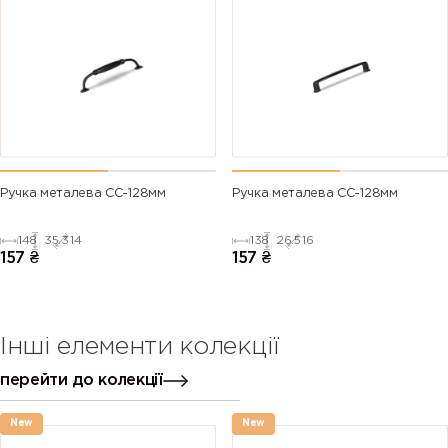
Ручка металева СС-128мм
Ручка металева СС-128мм
148
35.3
14
138
26.5
16
157
₴
157
₴
Інші елементи колекції
перейти до колекції
New
New