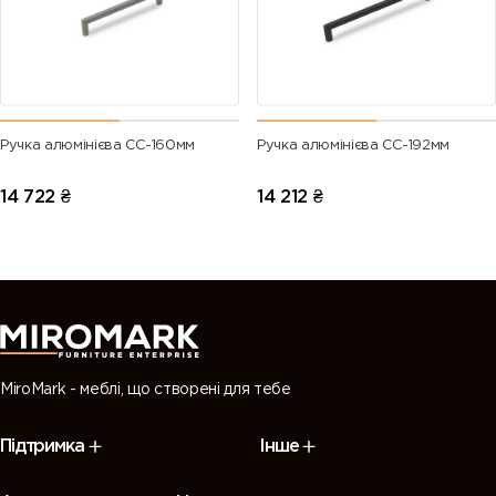
Ручка алюмінієва СС-160мм
Ручка алюмінієва СС-192мм
14 722
₴
14 212
₴
MiroMark - меблі, що створені для тебе
Підтримка
Інше