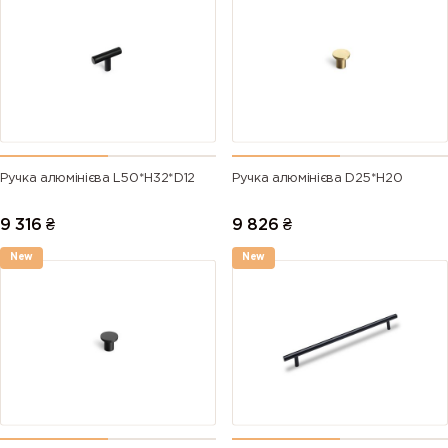
Ручка алюмінієва L50*H32*D12
Ручка алюмінієва D25*H20
9 316
₴
9 826
₴
New
New