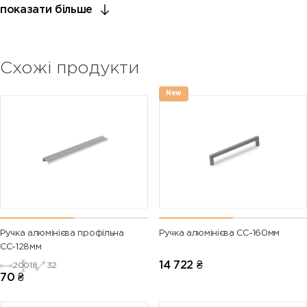
показати більше
Схожі продукти
New
Ручка алюмінієва профільна
Ручка алюмінієва СС-160мм
СС-128мм
14 722
₴
200
18
32
70
₴