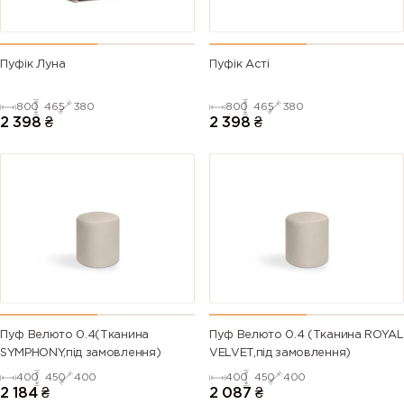
Пуфік Луна
Пуфік Асті
800
465
380
800
465
380
2 398
₴
2 398
₴
Пуф Велюто 0.4(Тканина
Пуф Велюто 0.4 (Тканина ROYAL
SYMPHONY,під замовлення)
VELVET,під замовлення)
400
450
400
400
450
400
2 184
₴
2 087
₴