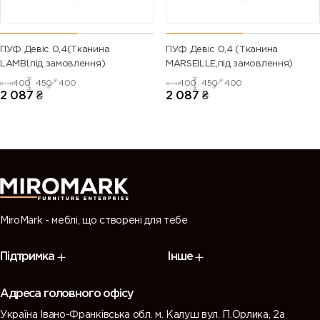
ПУФ Девіс 0,4(Тканина
ПУФ Девіс 0,4 (Тканина
LAMBI,під замовлення)
MARSEILLE,під замовлення)
400
450
400
400
450
400
2 087
₴
2 087
₴
MiroMark - меблі, що створені для тебе
Підтримка
Інше
Адреса головного офісу
Україна Івано-Франківська обл. м. Калуш вул. П.Орлика, 2а