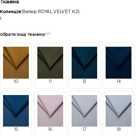
Тканина
Колекція
(Велюр ROYAL VELVET К2)
і
обрати іншу тканину
10
11
13
14
15
16
17
18