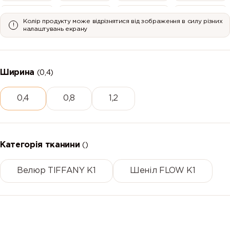
Колір продукту може відрізнятися від зображення в силу різних
налаштувань екрану
19
2
20
21
Ширина
(0,4)
0,4
0,8
1,2
22
3
5
6
Категорія тканини
()
Велюр TIFFANY K1
Шеніл FLOW К1
9