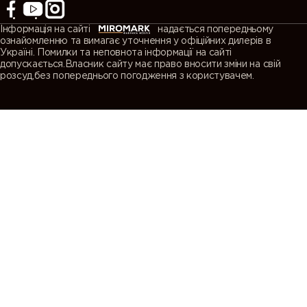
Інформація на сайті
надається попередньому
ознайомленню та вимагає уточнення у офіційних дилерів в
Україні. Помилки та неповнота інформації на сайті
допускається.Власник сайту має право вносити зміни на свій
розсуд,без попереднього погодження з користувачем.