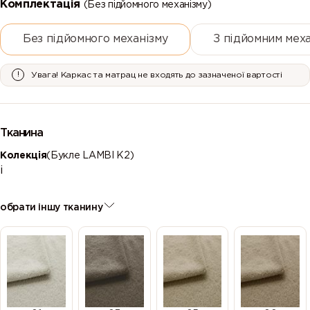
Комплектація
(Без підйомного механізму)
Без підйомного механізму
З підйомним мех
Увага! Каркас та матрац не входять до зазначеної вартості
Тканина
Колекція
(Букле LAMBI К2)
і
обрати іншу тканину