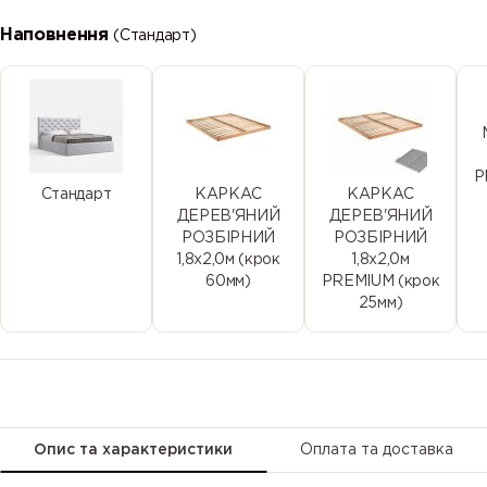
15
16
4
Наповнення
(Стандарт)
P
Стандарт
КАРКАС
КАРКАС
ДЕРЕВ'ЯНИЙ
ДЕРЕВ'ЯНИЙ
РОЗБІРНИЙ
РОЗБІРНИЙ
1,8х2,0м (крок
1,8х2,0м
60мм)
PREMIUM (крок
25мм)
Опис та характеристики
Оплата та доставка