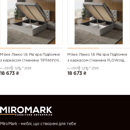
М’яке Ліжко 1,8 Рів’єра Підйомне
М’яке Ліжко 1,8 Рів’єра Підйомне
з каркасом (тканина TIFFANY,під
з каркасом (тканина FLOW,під
замовлення)
замовлення)
1970
1215
2195
1970
1215
2195
18 673
₴
18 673
₴
MiroMark - меблі, що створені для тебе