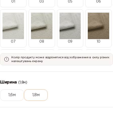
01
03
05
06
07
08
09
10
Колір продукту може відрізнятися від зображення в силу різних
налаштувань екрану
11
12
13
14
Ширина
(1,8м)
1,6м
1,8м