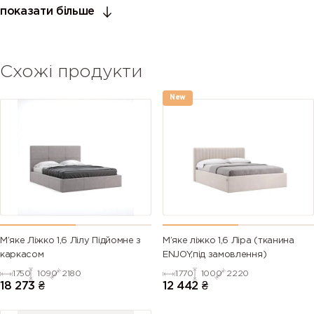
показати більше
Схожі продукти
New
М’яке Ліжко 1,6 Лілу Підйомне з
М’яке ліжко 1,6 Ліра (тканина
каркасом
ENJOY,під замовлення)
1750
1090
2180
1770
1000
2220
18 273
₴
12 442
₴