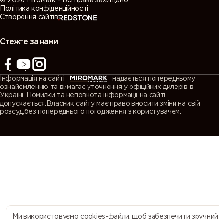
© 2026 MiroMark - Всі права захищено
Політика конфіденційності
Створення сайтів
Стежте за нами
Інформація на сайті
надається попередньому
ознайомленню та вимагає уточнення у офіційних дилерів в
Україні. Помилки та неповнота інформації на сайті
допускається.Власник сайту має право вносити зміни на свій
розсуд,без попереднього погодження з користувачем.
Ми використовуємо cookies-файли, щоб забезпечити зручний