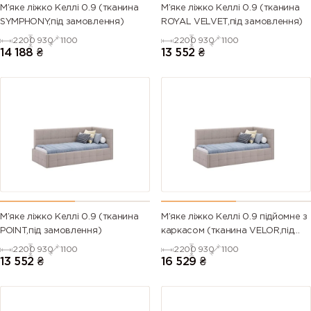
М’яке ліжко Келлі 0.9 (тканина
М’яке ліжко Келлі 0.9 (тканина
SYMPHONY,під замовлення)
ROYAL VELVET,під замовлення)
2200
930
1100
2200
930
1100
14 188
₴
13 552
₴
М’яке ліжко Келлі 0.9 (тканина
М’яке ліжко Келлі 0.9 підйомне з
POINT,під замовлення)
каркасом (тканина VELOR,під
замовлення)
2200
930
1100
2200
930
1100
13 552
₴
16 529
₴