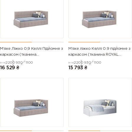
М’яке Ліжко 0,9 Келлі Підйомне з
М’яке ліжко Келлі 0.9 підйомне з
каркасом (тканина
каркасом (тканина ROYAL
SYMPHONY,під замовлення)
VELVET,під замовлення)
2200
930
1100
2200
930
1100
16 529
₴
15 793
₴