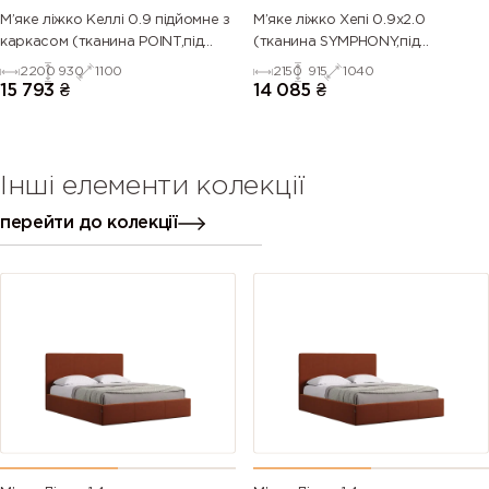
М’яке ліжко Келлі 0.9 підйомне з
М’яке ліжко Хепі 0.9х2.0
каркасом (тканина POINT,під
(тканина SYMPHONY,під
замовлення)
замовлення)
2200
930
1100
2150
915
1040
15 793
₴
14 085
₴
Інші елементи колекції
перейти до колекції