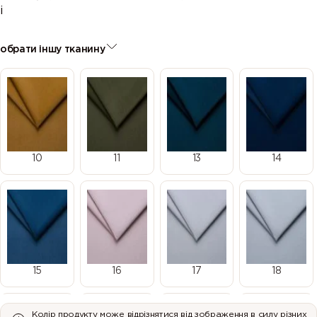
і
обрати іншу тканину
10
11
13
14
15
16
17
18
Колір продукту може відрізнятися від зображення в силу різних