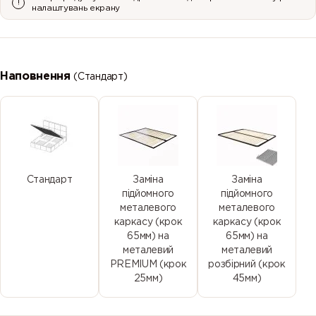
налаштувань екрану
19
2
20
21
Наповнення
(Стандарт)
22
3
5
6
Стандарт
Заміна
Заміна
підйомного
підйомного
металевого
металевого
каркасу (крок
каркасу (крок
65мм) на
65мм) на
металевий
металевий
9
PREMIUM (крок
розбірний (крок
25мм)
45мм)