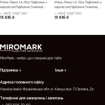
М’яке Ліжко 1,4 Лілу Підйомне з
М’яке Ліжко 1,4 Лілу Підйомне з
каркасом(Підйомне.Тканина
каркасом(Підйомне.Тканина
TIFFANY)
FLOW)
1550
1090
2180
1550
1090
2180
15 616
₴
15 616
₴
MiroMark - меблі, що створені для тебе
Підтримка
Інше
Адреса головного офісу
Україна Івано-Франківська обл. м. Калуш вул. П.Орлика, 2а
Телефони для замовлень і запитань