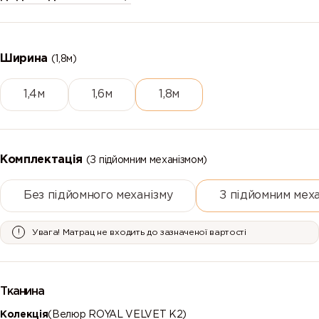
Ширина
(1,8м)
1,4м
1,6м
1,8м
Комплектація
(З підйомним механізмом)
Без підйомного механізму
З підйомним мех
Увага! Матрац не входить до зазначеної вартості
Тканина
Колекція
(Велюр ROYAL VELVET К2)