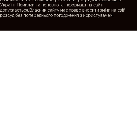
ознайомленню та вимагає уточнення у офіційних дилерів в
Україні. Помилки та неповнота інформації на сайті
допускається.Власник сайту має право вносити зміни на свій
розсуд,без попереднього погодження з користувачем.