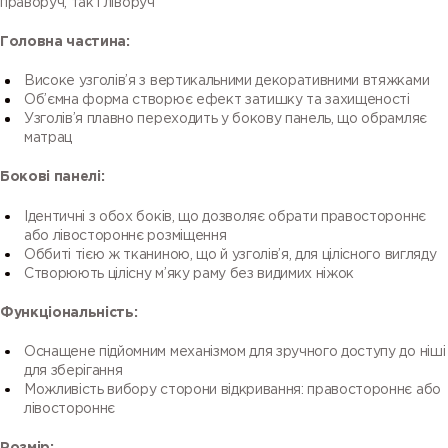
праворуч, так і ліворуч
Головна частина:
Високе узголів’я з вертикальними декоративними втяжками
Об’ємна форма створює ефект затишку та захищеності
Узголів’я плавно переходить у бокову панель, що обрамляє
матрац
Бокові панелі:
Ідентичні з обох боків, що дозволяє обрати правостороннє
або лівостороннє розміщення
Оббиті тією ж тканиною, що й узголів’я, для цілісного вигляду
Створюють цілісну м’яку раму без видимих ніжок
Функціональність:
Оснащене підйомним механізмом для зручного доступу до ніші
для зберігання
Можливість вибору сторони відкривання: правостороннє або
лівостороннє