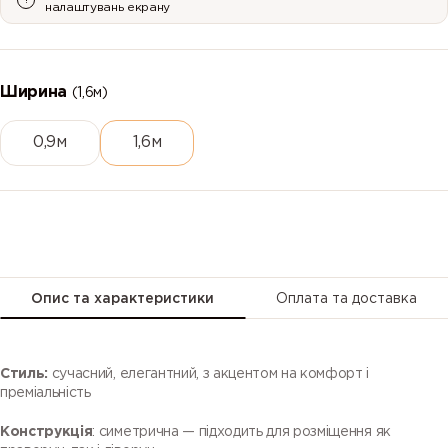
налаштувань екрану
52
56
58
70
Ширина
(1,6м)
0,9м
1,6м
74
79
86
98
Опис та характеристики
Оплата та доставка
Стиль:
сучасний, елегантний, з акцентом на комфорт і
преміальність
Конструкція
: симетрична — підходить для розміщення як