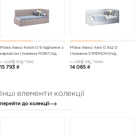
М’яке ліжко Келлі 0.9 підйомне з
М’яке ліжко Хепі 0.9х2.0
каркасом (тканина POINT,під
(тканина SYMPHONY,під
замовлення)
замовлення)
2200
930
1100
2150
915
1040
15 793
₴
14 085
₴
Інші елементи колекції
перейти до колекції