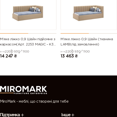
М’яке ліжко 0,9 Шайн підйомне з
М’яке ліжко 0,9 Шайн (тканина
каркасом(Арт. 2253 MAGIC – К3
LAMBI,під замовлення)
(Пудровий Вельвет))
2200
930
1100
2200
930
1100
14 247
₴
13 463
₴
MiroMark - меблі, що створені для тебе
Підтримка
Інше