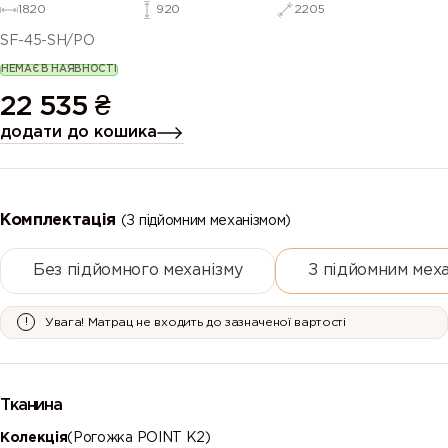
1820
920
2205
SF-45-SH/PO
НЕМАЄ В НАЯВНОСТІ
22 535
₴
додати до кошика
Комплектація
(З підйомним механізмом)
Без підйомного механізму
З підйомним мех
Увага! Матрац не входить до зазначеної вартості
Тканина
Колекція
(Рогожка POINT K2)