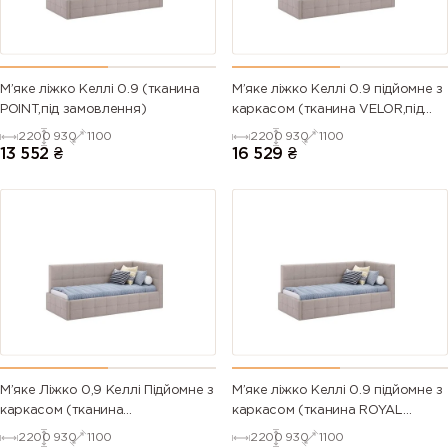
М’яке ліжко Келлі 0.9 (тканина
М’яке ліжко Келлі 0.9 підйомне з
POINT,під замовлення)
каркасом (тканина VELOR,під
замовлення)
2200
930
1100
2200
930
1100
13 552
₴
16 529
₴
М’яке Ліжко 0,9 Келлі Підйомне з
М’яке ліжко Келлі 0.9 підйомне з
каркасом (тканина
каркасом (тканина ROYAL
SYMPHONY,під замовлення)
VELVET,під замовлення)
2200
930
1100
2200
930
1100