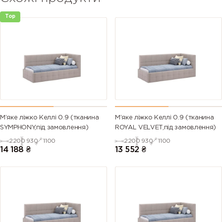
Top
М’яке ліжко Келлі 0.9 (тканина
М’яке ліжко Келлі 0.9 (тканина
SYMPHONY,під замовлення)
ROYAL VELVET,під замовлення)
2200
930
1100
2200
930
1100
14 188
₴
13 552
₴