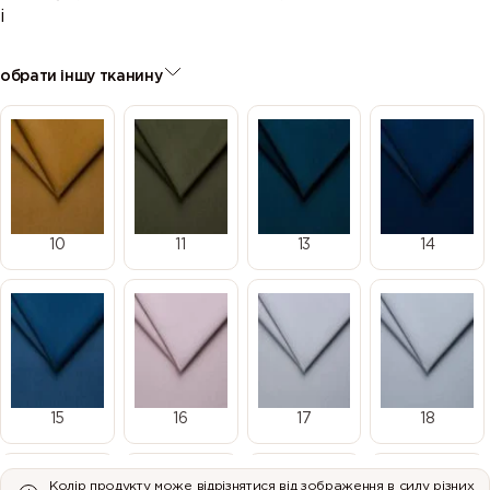
і
обрати іншу тканину
10
11
13
14
15
16
17
18
Колір продукту може відрізнятися від зображення в силу різних