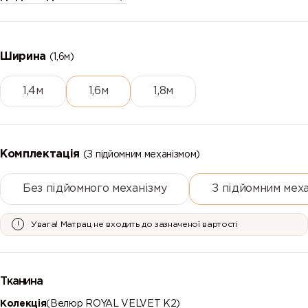
Ширина
(1,6м)
1,4м
1,6м
1,8м
Комплектація
(З підйомним механізмом)
Без підйомного механізму
З підйомним мех
Увага! Матрац не входить до зазначеної вартості
Тканина
Колекція
(Велюр ROYAL VELVET К2)