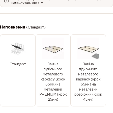
налаштувань екрану
19
2
20
21
Наповнення
(Стандарт)
22
3
5
6
Стандарт
Заміна
Заміна
підйомного
підйомного
металевого
металевого
каркасу (крок
каркасу (крок
65мм) на
65мм) на
металевий
металевий
9
PREMIUM (крок
розбірний (крок
25мм)
45мм)