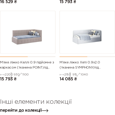
16 529
₴
15 793
₴
М’яке ліжко Келлі 0.9 підйомне з
М’яке ліжко Хепі 0.9х2.0
каркасом (тканина POINT,під
(тканина SYMPHONY,під
замовлення)
замовлення)
2200
930
1100
2150
915
1040
15 793
₴
14 085
₴
Інші елементи колекції
перейти до колекції