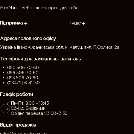
MiroMark - меблі, що створені для тебе
Підтримка
Інше
Адреса головного офісу
Україна Івано-Франківська обл. м. Калуш вул. П.Орлика, 2а
Телефони для замовлень і запитань
050 506-70-60
096 506-70-60
093 506-70-60
(03472) 6-41-50
Графік роботи
Пн-Пт: 8:00 – 16:45
Сб-Нд: Вихідниий
Обідня перерва : 13:00-13:30
Відділ продажів
sales@miromark.com.ua