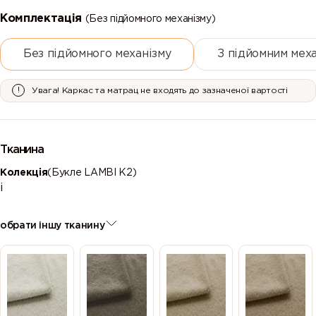
Комплектація
(Без підйомного механізму)
Без підйомного механізму
З підйомним мех
Увага! Каркас та матрац не входять до зазначеної вартості
Тканина
Колекція
(Букле LAMBI К2)
і
обрати іншу тканину