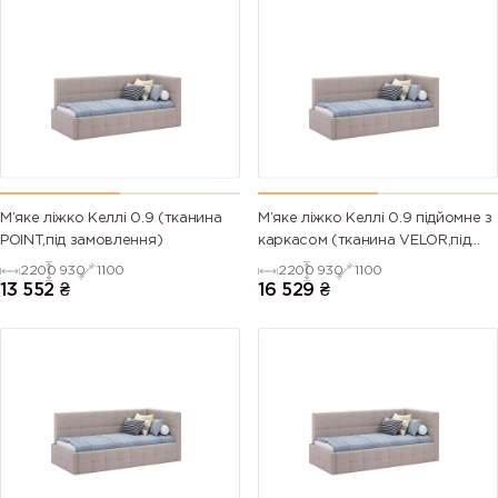
М’яке ліжко Келлі 0.9 (тканина
М’яке ліжко Келлі 0.9 підйомне з
POINT,під замовлення)
каркасом (тканина VELOR,під
замовлення)
2200
930
1100
2200
930
1100
13 552
₴
16 529
₴