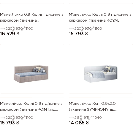
М’яке Ліжко 0,9 Келлі Підйомне з
М’яке ліжко Келлі 0.9 підйомне з
каркасом (тканина
каркасом (тканина ROYAL
SYMPHONY,під замовлення)
VELVET,під замовлення)
2200
930
1100
2200
930
1100
16 529
₴
15 793
₴
М’яке ліжко Келлі 0.9 підйомне з
М’яке ліжко Хепі 0.9х2.0
каркасом (тканина POINT,під
(тканина SYMPHONY,під
замовлення)
замовлення)
2200
930
1100
2150
915
1040
15 793
₴
14 085
₴