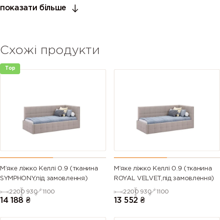
показати більше
Схожі продукти
Top
М’яке ліжко Келлі 0.9 (тканина
М’яке ліжко Келлі 0.9 (тканина
SYMPHONY,під замовлення)
ROYAL VELVET,під замовлення)
2200
930
1100
2200
930
1100
14 188
₴
13 552
₴