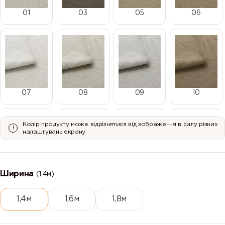
01
03
05
06
07
08
09
10
Колір продукту може відрізнятися від зображення в силу різних
налаштувань екрану
11
12
13
14
Ширина
(1,4м)
1,4м
1,6м
1,8м