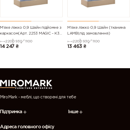
М’яке ліжко 0,9 Шайн підйомне з
М’яке ліжко 0,9 Шайн (тканина
каркасом(Арт. 2253 MAGIC – К3
LAMBI,під замовлення)
(Пудровий Вельвет))
2200
930
1100
2200
930
1100
14 247
₴
13 463
₴
MiroMark - меблі, що створені для тебе
Підтримка
Інше
Адреса головного офісу