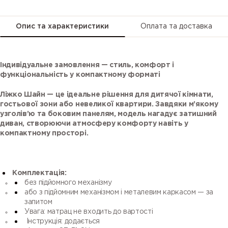
25
26
27
28
Опис та характеристики
Оплата та доставка
Індивідуальне замовлення — стиль, комфорт і
функціональність у компактному форматі
Ліжко Шайн — це ідеальне рішення для дитячої кімнати,
29
30
31
32
гостьової зони або невеликої квартири. Завдяки м’якому
узголів’ю та боковим панелям, модель нагадує затишний
диван, створюючи атмосферу комфорту навіть у
компактному просторі.
33
34
35
36
Комплектація:
без підйомного механізму
або з підйомним механізмом і металевим каркасом — за
запитом
Увага: матрац не входить до вартості
Інструкція: додається