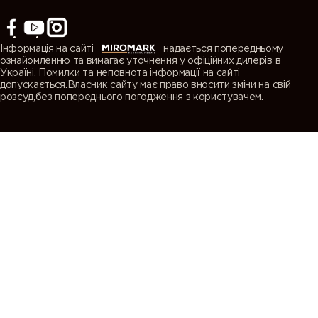
Інформація на сайті
надається попередньому
ознайомленню та вимагає уточнення у офіційних дилерів в
Україні. Помилки та неповнота інформації на сайті
допускається.Власник сайту має право вносити зміни на свій
розсуд,без попереднього погодження з користувачем.