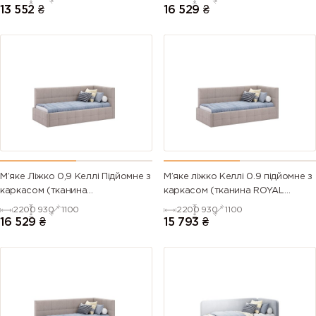
13 552
₴
16 529
₴
М’яке Ліжко 0,9 Келлі Підйомне з
М’яке ліжко Келлі 0.9 підйомне з
каркасом (тканина
каркасом (тканина ROYAL
SYMPHONY,під замовлення)
VELVET,під замовлення)
2200
930
1100
2200
930
1100
16 529
₴
15 793
₴