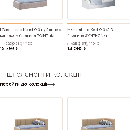
М’яке ліжко Келлі 0.9 підйомне з
М’яке ліжко Хепі 0.9х2.0
каркасом (тканина POINT,під
(тканина SYMPHONY,під
замовлення)
замовлення)
2200
930
1100
2150
915
1040
15 793
₴
14 085
₴
Інші елементи колекції
перейти до колекції