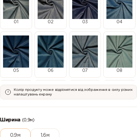
01
02
03
04
05
06
07
08
Колір продукту може відрізнятися від зображення в силу різних
налаштувань екрану
09
10
11
12
Ширина
(0,9м)
0,9м
1,6м