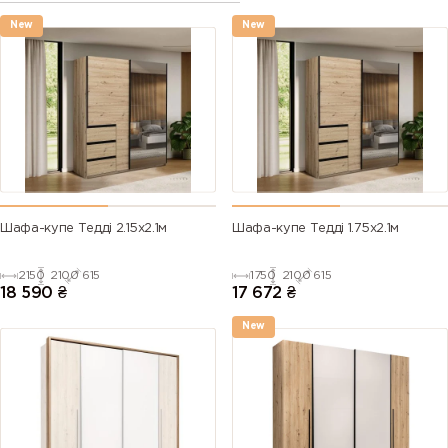
New
New
Шафа-купе Тедді 2.15х2.1м
Шафа-купе Тедді 1.75х2.1м
2150
2100
615
1750
2100
615
18 590
₴
17 672
₴
New