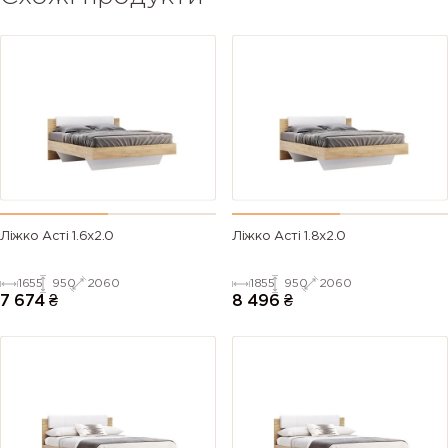
Ліжко Асті 1.6х2.0
Ліжко Асті 1.8х2.0
1655
950
2060
1855
950
2060
7 674
₴
8 496
₴