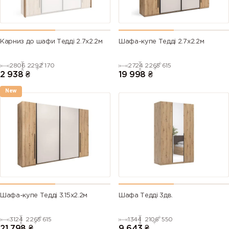
Карниз до шафи Тедді 2.7х2.2м
Шафа-купе Тедді 2.7х2.2м
2806
2292
170
2724
2265
615
2 938
₴
19 998
₴
New
Шафа-купе Тедді 3.15х2.2м
Шафа Тедді 3дв.
3124
2265
615
1344
2106
550
21 798
₴
9 643
₴