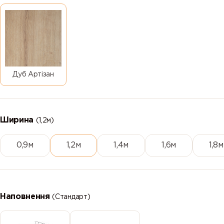
Дуб Артізан
Ширина
(1,2м)
0,9м
1,2м
1,4м
1,6м
1,8м
Наповнення
(Стандарт)