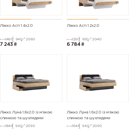
Ліжко Асті 1.4х2.0
Ліжко Асті 1.2х2.0
1460
940
2060
1250
950
2040
7 243
₴
6 784
₴
Ліжко Луна 1.8х2.0 із м’якою
Ліжко Луна 1.6х2.0 із м’якою
спинкою та шухлядами
спинкою та шухлядами
1844
940
2090
1644
940
2090