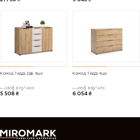
Комод Тедді 2дв 4шх
Комод Тедді 4шх.
1300
870
400
1100
835
470
5 508
₴
6 054
₴