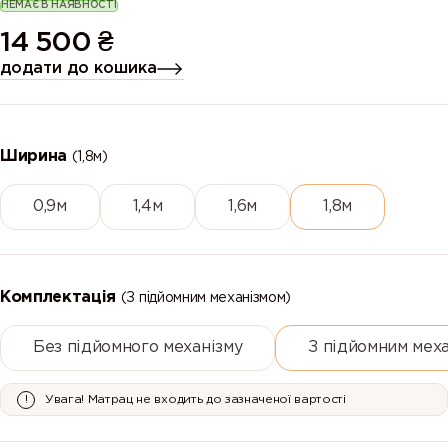
НЕМАЄ В НАЯВНОСТІ
14 500
₴
додати до кошика
Ширина
(1,8м)
0,9м
1,4м
1,6м
1,8м
Комплектація
(З підйомним механізмом)
Без підйомного механізму
З підйомним мех
Увага! Матрац не входить до зазначеної вартості