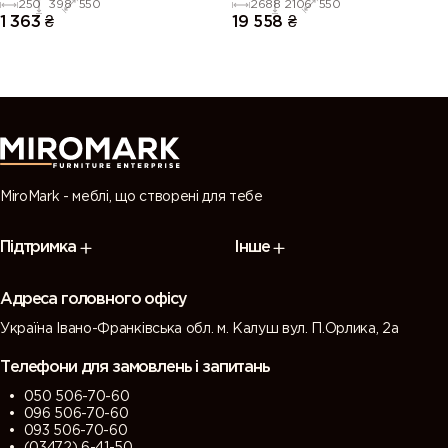
250
398
550
2688
2106
550
1 363
₴
19 558
₴
MiroMark - меблі, що створені для тебе
Підтримка
Інше
Адреса головного офісу
Україна Івано-Франківська обл. м. Калуш вул. П.Орлика, 2а
Телефони для замовлень і запитань
050 506-70-60
096 506-70-60
093 506-70-60
(03472) 6-41-50