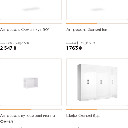
Антресоль Фемелі кут 90°
Антресоль Фемелі 1дв.
1000
398
580
448
398
550
2 547
₴
1 763
₴
Антресоль кутове закінчення
Шафа Фемелі 6дв.
Фемелі