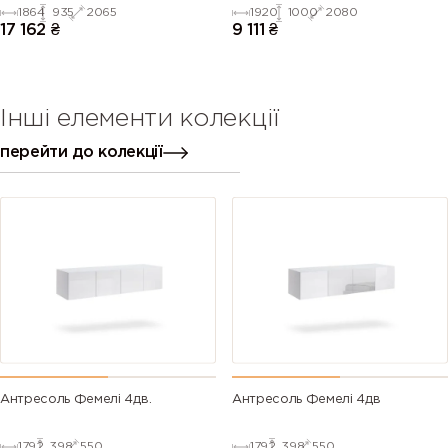
1864
935
2065
1920
1000
2080
17 162
₴
9 111
₴
Інші елементи колекції
перейти до колекції
Антресоль Фемелі 4дв.
Антресоль Фемелі 4дв
1792
398
550
1792
398
550