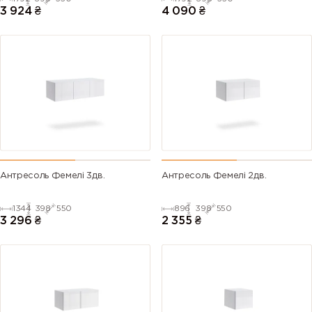
3 924
₴
4 090
₴
Антресоль Фемелі 3дв.
Антресоль Фемелі 2дв.
1344
398
550
896
398
550
3 296
₴
2 355
₴