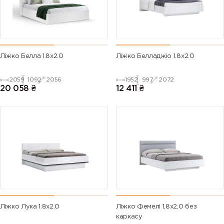
Ліжко Белла 1.8х2.0
Ліжко Белладжіо 1.8х2.0
2059
1092
2056
1952
997
2072
20 058
₴
12 411
₴
Ліжко Лука 1.8х2.0
Ліжко Фемелі 1,8х2,0 без
каркасу