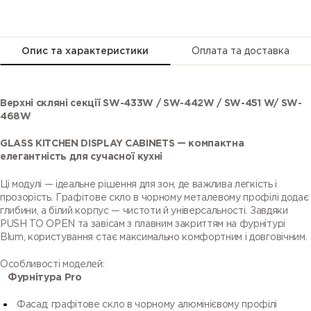
Опис та характеристики
Оплата та доставка
Верхні скляні секції SW-433
W
/ SW-442
W
/ SW-451
W
/ SW-
468
W
GLASS KITCHEN DISPLAY CABINETS — компактна
елегантність для сучасної кухні
Ці модулі — ідеальне рішення для зон, де важлива легкість і
прозорість. Графітове скло в чорному металевому профілі додає
глибини, а білий корпус — чистоти й універсальності. Завдяки
PUSH TO OPEN та завісам з плавним закриттям на фурнітурі
Blum, користування стає максимально комфортним і довговічним.
Особливості моделей:
Фурнітура Pro
Фасад: графітове скло в чорному алюмінієвому профілі