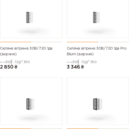
Скляна вітрина 30В/720 1дв
Скляна вітрина 30В/720 1дв Pro
(верхня)
Blum (верхня)
300
720
350
300
720
350
2 850
₴
3 346
₴