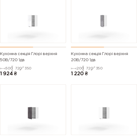
Кухонна секція Глорі верхня
Кухонна секція Глорі верхня
50В/720 1дв
20В/720 1дв
500
720
350
200
720
350
1 924
₴
1 220
₴