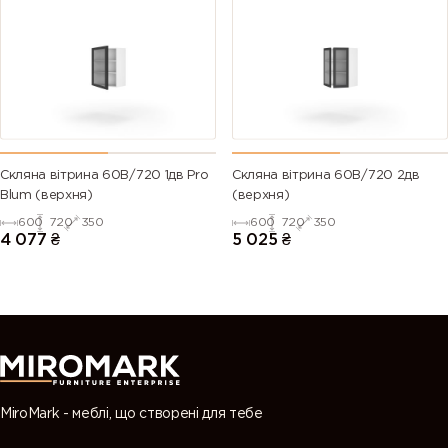
Скляна вітрина 60В/720 1дв Pro
Скляна вітрина 60В/720 2дв
Blum (верхня)
(верхня)
600
720
350
600
720
350
4 077
₴
5 025
₴
MiroMark - меблі, що створені для тебе