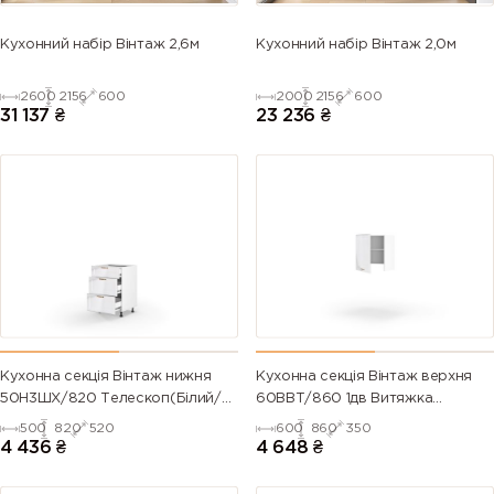
Кухонний набір Вінтаж 2,6м
Кухонний набір Вінтаж 2,0м
2600
2156
600
2000
2156
600
31 137
₴
23 236
₴
Кухонна секція Вінтаж нижня
Кухонна секція Вінтаж верхня
50Н3ШХ/820 Телескоп(Білий/
60ВВТ/860 1дв Витяжка
Напівмат Білий 9003)
Телескоп Pro Blum ЛІВА(Білий/
500
820
520
600
860
350
Напівмат Білий 9003)
4 436
₴
4 648
₴