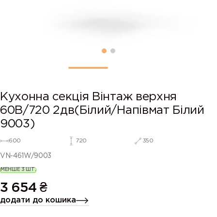
Кухонна секція Вінтаж верхня
60В/720 2дв(Білий/Напівмат Білий
9003)
600
720
350
VN-461W/9003
МЕНШЕ 3 ШТ.
3 654
₴
додати до кошика