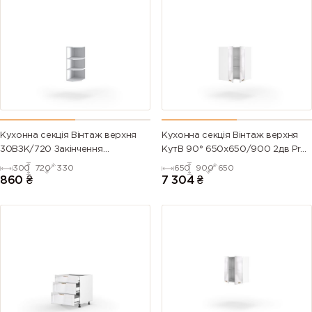
Кухонна секція Вінтаж верхня
Кухонна секція Вінтаж верхня
30ВЗК/720 Закінчення
КутВ 90° 650х650/900 2дв Pro
Кутове(Білий)
Blum(Білий/Напівмат Білий
300
720
330
650
900
650
9003)
860
₴
7 304
₴