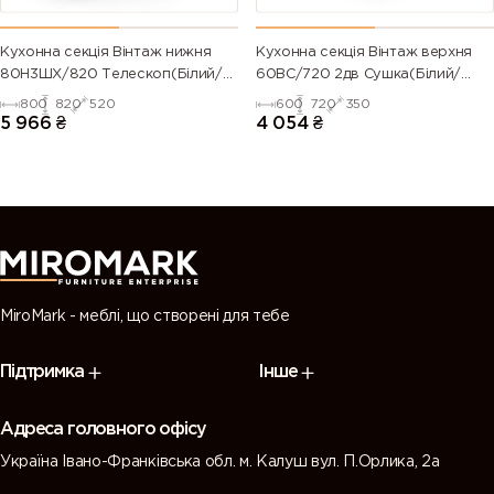
Кухонна секція Вінтаж нижня
Кухонна секція Вінтаж верхня
80Н3ШХ/820 Телескоп(Білий/
60ВС/720 2дв Сушка(Білий/
Напівмат Білий 9003)
Напівмат Білий 9003)
800
820
520
600
720
350
5 966
₴
4 054
₴
MiroMark - меблі, що створені для тебе
Підтримка
Інше
Адреса головного офісу
Україна Івано-Франківська обл. м. Калуш вул. П.Орлика, 2а