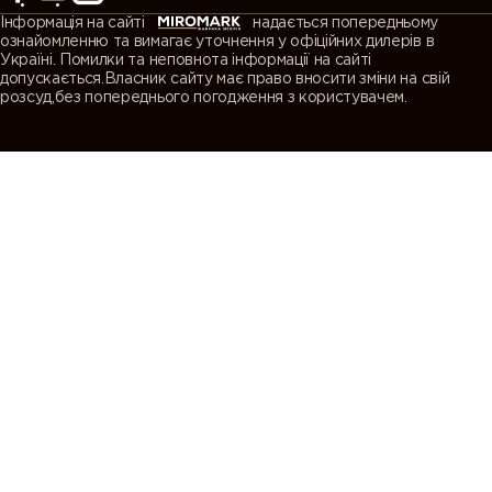
Інформація на сайті
надається попередньому
ознайомленню та вимагає уточнення у офіційних дилерів в
Україні. Помилки та неповнота інформації на сайті
допускається.Власник сайту має право вносити зміни на свій
розсуд,без попереднього погодження з користувачем.