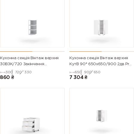
Кухонна секція Вінтаж верхня
Кухонна секція Вінтаж верхня
30ВЗК/720 Закінчення
КутВ 90° 650х650/900 2дв Pro
Кутове(Білий)
Blum(Білий/Напівмат Білий
300
720
330
650
900
650
9003)
860
₴
7 304
₴