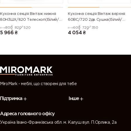
Кухонна секція Вінтаж нижня
Кухонна секція Вінтаж верхня
80Н3ШХ/820 Телескоп(Білий/
60ВС/720 2дв Сушка(Білий/
Напівмат Білий 9003)
Напівмат Білий 9003)
800
820
520
600
720
350
5 966
₴
4 054
₴
MiroMark - меблі, що створені для тебе
Підтримка
Інше
Адреса головного офісу
Україна Івано-Франківська обл. м. Калуш вул. П.Орлика, 2а