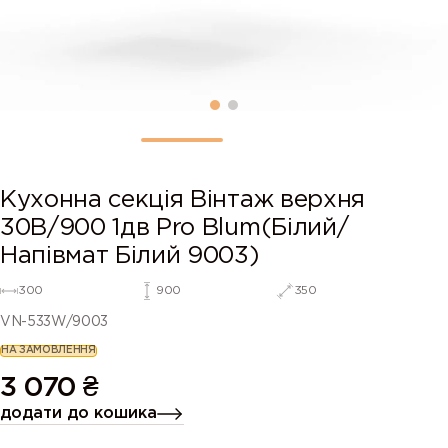
Кухонна секція Вінтаж верхня
30В/900 1дв Pro Blum(Білий/
Напівмат Білий 9003)
300
900
350
VN-533W/9003
НА ЗАМОВЛЕННЯ
3 070
₴
додати до кошика