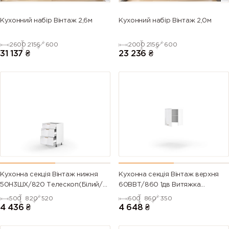
Кухонний набір Вінтаж 2,6м
Кухонний набір Вінтаж 2,0м
2600
2156
600
2000
2156
600
31 137
₴
23 236
₴
Кухонна секція Вінтаж нижня
Кухонна секція Вінтаж верхня
50Н3ШХ/820 Телескоп(Білий/
60ВВТ/860 1дв Витяжка
Напівмат Білий 9003)
Телескоп Pro Blum ЛІВА(Білий/
500
820
520
600
860
350
Напівмат Білий 9003)
4 436
₴
4 648
₴