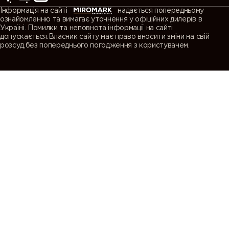
Інформація на сайті
надається попередньому
ознайомленню та вимагає уточнення у офіційних дилерів в
Україні. Помилки та неповнота інформації на сайті
допускається.Власник сайту має право вносити зміни на свій
розсуд,без попереднього погодження з користувачем.