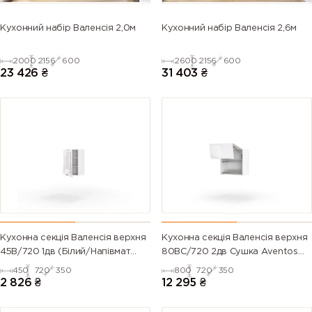
Кухонний набір Валенсія 2,0м
Кухонний набір Валенсія 2,6м
2000
2156
600
2600
2156
600
23 426
₴
31 403
₴
Кухонна секція Валенсія верхня
Кухонна секція Валенсія верхня
45В/720 1дв (Білий/Напівмат
80ВС/720 2дв Сушка Aventos
Білий 9003)
Pro Blum+Rejs (Білий/Напівмат
450
720
350
800
720
350
Білий 9003)
2 826
₴
12 295
₴