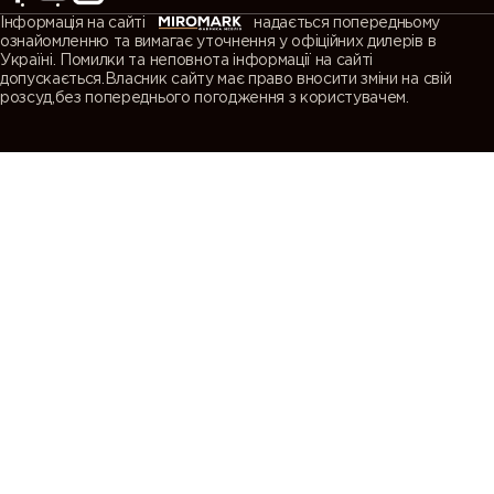
Інформація на сайті
надається попередньому
ознайомленню та вимагає уточнення у офіційних дилерів в
Україні. Помилки та неповнота інформації на сайті
допускається.Власник сайту має право вносити зміни на свій
розсуд,без попереднього погодження з користувачем.