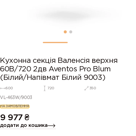
Кухонна секція Валенсія верхня
60В/720 2дв Aventos Pro Blum
(Білий/Напівмат Білий 9003)
600
720
350
VL-463W/9003
НА ЗАМОВЛЕННЯ
9 977
₴
додати до кошика