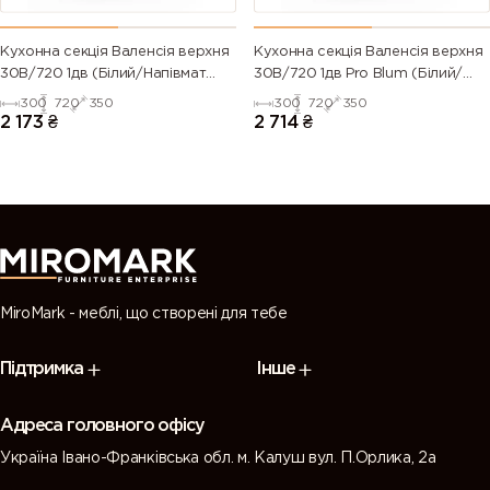
Кухонна секція Валенсія верхня
Кухонна секція Валенсія верхня
30В/720 1дв (Білий/Напівмат
30В/720 1дв Pro Blum (Білий/
Білий 9003)
Напівмат Білий 9003)
300
720
350
300
720
350
2 173
₴
2 714
₴
MiroMark - меблі, що створені для тебе
Підтримка
Інше
Адреса головного офісу
Україна Івано-Франківська обл. м. Калуш вул. П.Орлика, 2а