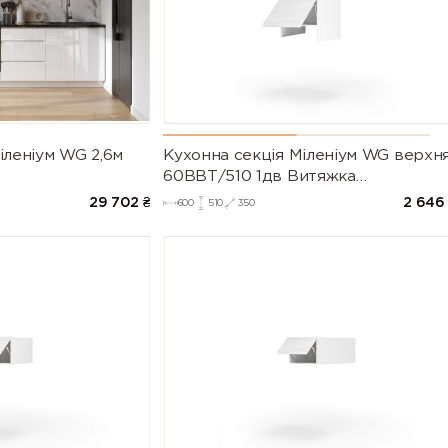
іленіум WG 2,6м
Кухонна секція Міленіум WG верхн
60ВВТ/510 1дв Витяжка
Телескоп(Білий/Глянець Білий)
29 702
₴
2 646
600
510
350