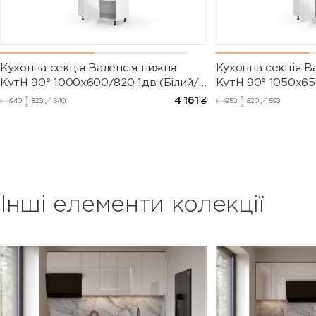
Кухонна секція Валенсія нижня
Кухонна секція В
КутН 90° 1000х600/820 1дв (Білий/
КутН 90° 1050х65
Напівмат Білий 9003)
Напівмат Білий 9
4 161
₴
940
820
540
950
820
590
Інші елементи колекції