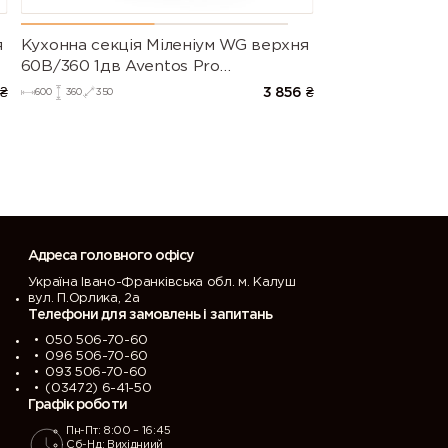
я
Кухонна секція Міленіум WG верхня
60В/360 1дв Aventos Pro
)
Blum(Білий/Глянець Білий (Серія М))
₴
3 856
₴
600
360
350
Адреса головного офісу
Україна Івано-Франківська обл. м. Калуш
вул. П.Орлика, 2а
Телефони для замовлень і запитань
050 506-70-60
096 506-70-60
093 506-70-60
(03472) 6-41-50
Графік роботи
Пн-Пт: 8:00 – 16:45
Сб-Нд: Вихідниий