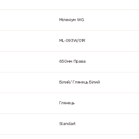
Міленіум WG
ML-093W/01R
650мм Права
Білий/ Глянець Білий
Глянець
Standart