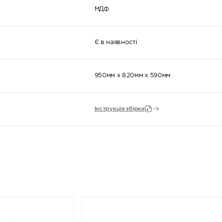
МДФ
Є в наявності
950мм x 820мм x 590мм
Інструкція збірки