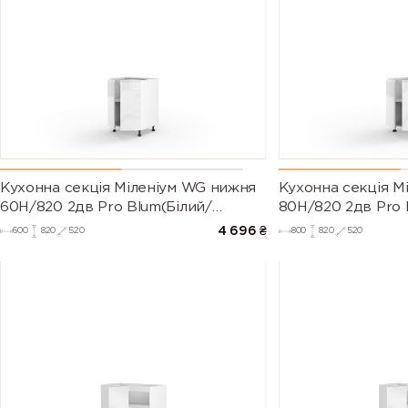
Кухонна секція Міленіум WG нижня
Кухонна секція М
60Н/820 2дв Pro Blum(Білий/
80Н/820 2дв Pro 
Глянець Білий)
Глянець Білий (Се
4 696
₴
600
820
520
800
820
520