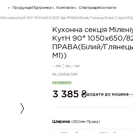
Продукція
Підтримка
Компанія
Співпраця
Контакти
м WG нижня КутН 90° 1050х650/820 1дв ПРАВА(Білий/Глянець Білий (Серія М1))
Кухонна секція Мілен
КутН 90° 1050х650/8
ПРАВА(Білий/Глянець 
М1))
950
820
590
ML-093W/01R
Є В НАЯВНОСТІ
3 385
₴
додати до кошика
Ширина
(650мм Права)