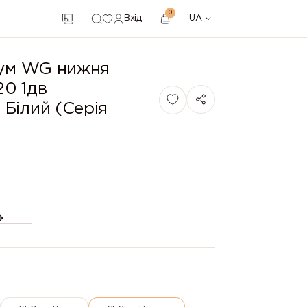
0
Вхід
UA
іум WG нижня
20 1дв
Білий (Серія