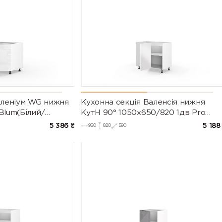
іленіум WG нижня
Кухонна секція Валенсія нижня
Blum(Білий/
КутН 90° 1050х650/820 1дв Pro
рія М))
Blum (Білий/Напівмат Білий 9003)
5 386
₴
5 188
950
820
590