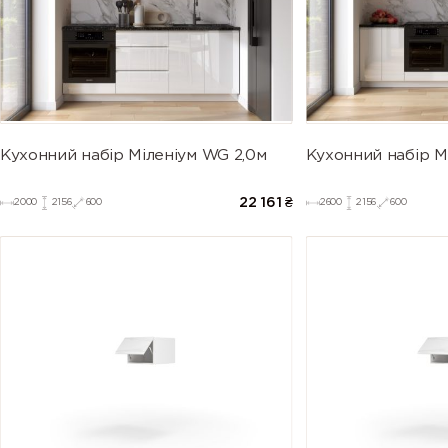
Кухонний набір Міленіум WG 2,0м
Кухонний набір М
22 161
₴
2000
2156
600
2600
2156
600