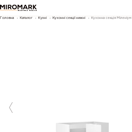
Головна
Каталог
Кухні
Кухонні секції нижні
Кухонна секція Міленіу