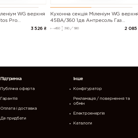
іленіум WG верхня
Кухонна секція Міленіум WG верхн
tos Pro
45ВА/360 1дв Антресоль Газ
ь Білий (Серія М))
Ліфт(Білий/Глянець Білий (Серія М)
3 526
₴
2 085
450
360
580
Підтримка
Інше
Публічна оферта
Конфігуратор
Гарантія
Рекламація / повернення та
обмін
Оплата і доставка
Електроенергія
Де придбати
Каталоги