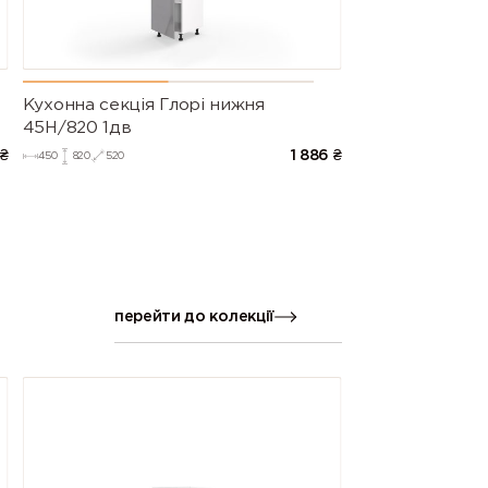
Кухонна секція Глорі нижня
45Н/820 1дв
₴
1 886
₴
450
820
520
перейти до колекції