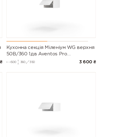
я
Кухонна секція Міленіум WG верхня
50В/360 1дв Aventos Pro
Blum(Білий/Глянець Білий)
₴
3 600
₴
500
360
350