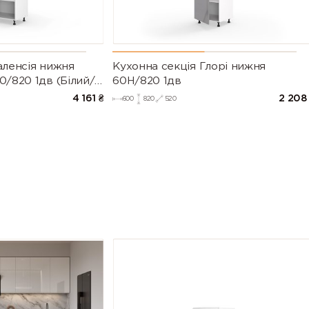
аленсія нижня
Кухонна секція Глорі нижня
0/820 1дв (Білий/
60Н/820 1дв
003)
4 161
₴
2 208
600
820
520